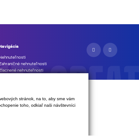
Navigácia
Nehnuteľnosti
Zahraničné nehnuteľnosti
Zlacnené nehnuteľnosti
Kancelárie
Makléri
Referencie
Aktuality
 webových stránok, na to, aby sme vám
O nás
chopenie toho, odkiaľ naši návštevníci
Kontakt
UPgreat HYPOTÉKA
Podnikajte s UPgreat