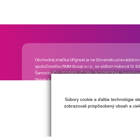
Obchodná značka UPgreat je na Slovensku prevádzkov
spoločnosťou RMM Group s.r.o., so sídlom Hubová 13, 93
Šamorín, IČO: 55325831, IČ DPH: SK2121971544. Spoločn
Group s.r.o. nevykonáva realitnú činnosť a neposkytuje
spojené s predajom nehnuteľností. Každá realitná kancel
prevádzkovaná a vlastnená samostatným podnikateľs
subjektom.
Súbory cookie a ďalšie technológie s
zobrazovali prispôsobený obsah a ciel