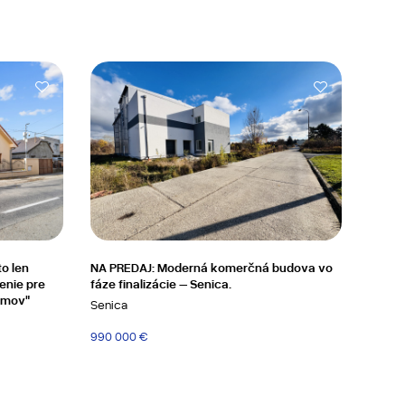
o len
NA PREDAJ: Moderná komerčná budova vo
denie pre
fáze finalizácie – Senica.
omov"
Senica
990 000 €