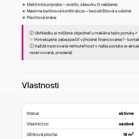
🔹 Elektrická prípojka – svetlo, zásuvku či nabíjanie
🔹 Masívna betónová konštrukcia – bezúdržbová a odolná
🔹 Plechová brána
ⓘ Obhliadku si môžete objednať u makléra tejto ponuky✓
☞ Potrebujete zabezpečiť výhodné financovanie? • kontak
ⓘ Každá inzerovaná nehnuteľnosť v našej ponuke je aktuál
rezervovaná, predaná)
Vlastnosti
Status:
aktívne
Vlastníctvo:
osobné
2
Úžitková plocha:
18 m