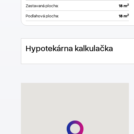
2
Zastavaná plocha:
18 m
2
Podlahová plocha:
18 m
Hypotekárna kalkulačka