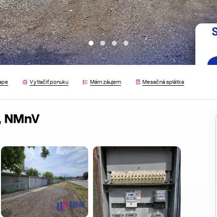
ape
Vytlačiť ponuku
Mám záujem
Mesačná splátka
á, NMnV