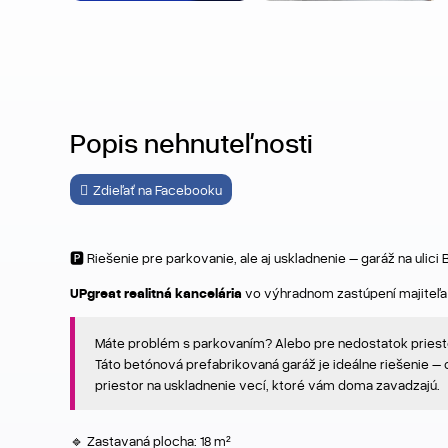
Popis nehnuteľnosti
Zdieľať na Facebooku
🅿️ Riešenie pre parkovanie, ale aj uskladnenie – garáž na uli
UPgreat realitná kancelária
vo výhradnom zastúpení majiteľa
Máte problém s parkovaním? Alebo pre nedostatok priesto
Táto betónová prefabrikovaná garáž je ideálne riešenie –
priestor na uskladnenie vecí, ktoré vám doma zavadzajú.
🔹 Zastavaná plocha: 18 m²