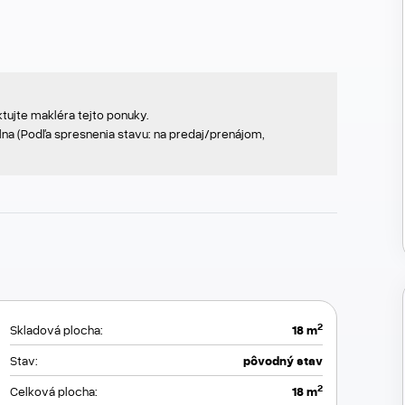
tujte makléra tejto ponuky.
na (Podľa spresnenia stavu: na predaj/prenájom,
2
Skladová plocha:
18 m
Stav:
pôvodný stav
2
Celková plocha:
18 m