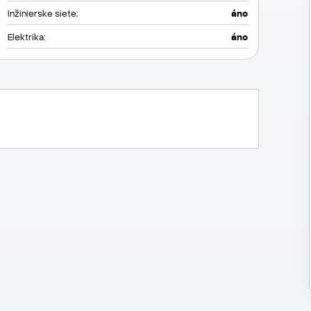
Inžinierske siete:
áno
Elektrika:
áno