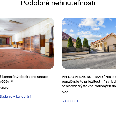
Podobné nehnuteľnosti
ý komerčný objekt pri Dunaji s
PREDAJ PENZIÓNU – MAD " Nie je t
 609 m²
penzión, je to príležitosť - " zaria
seniorov." výstavba rodinných d
Dunajom
Mad
iadanie v kancelárii
530 000 €