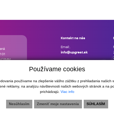
Kontakt na nás
Email:.
aná
info@upgreat.sk
1 01
osť RMM
 služby
Používame cookies
ária je
kým
ledovania používame na zlepšenie vášho zážitku z prehliadania našich
ené reklamy, na analýzu návštevnosti našich webových stránok a na po
prichádzajú.
Viac info
Nesúhlasím
Zmeniť moje nastavenia
SÚHLASÍM