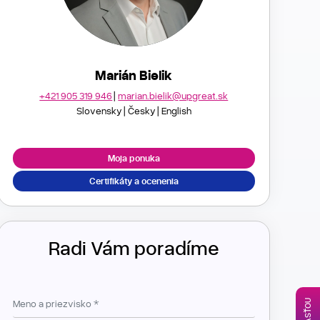
Marián Bielik
+421 905 319 946
marian.bielik@upgreat.sk
Slovensky
Česky
English
Moja ponuka
Certifikáty a ocenenia
Radi Vám poradíme