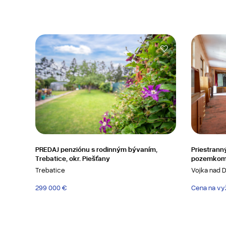
PREDAJ penziónu s rodinným bývaním,
Priestrann
Trebatice, okr. Piešťany
pozemkom
Trebatice
Vojka nad 
299 000 €
Cena na vyž