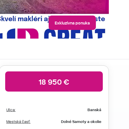
Exkluzívna ponuka
18 950 €
Ulica:
Banská
Mestská časť:
Dolné Samoty a okolie