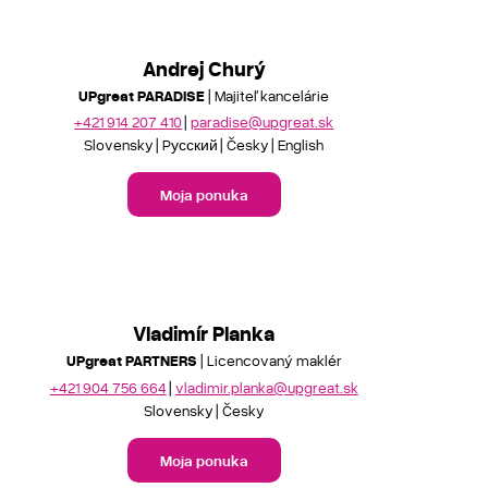
Andrej Churý
UPgreat PARADISE
| Majiteľ kancelárie
+421 914 207 410
paradise@upgreat.sk
Slovensky
Pусский
Česky
English
Moja ponuka
Vladimír Planka
UPgreat PARTNERS
| Licencovaný maklér
+421 904 756 664
vladimir.planka@upgreat.sk
Slovensky
Česky
Moja ponuka