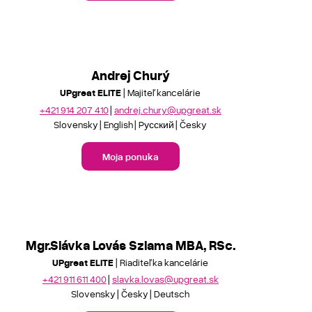
Andrej Churý
UPgreat ELITE
| Majiteľ kancelárie
+421 914 207 410
andrej.chury@upgreat.sk
Slovensky
English
Pусский
Česky
Moja ponuka
Mgr.Slávka Lovás Szlama MBA, RSc.
UPgreat ELITE
| Riaditeľka kancelárie
+421 911 611 400
slavka.lovas@upgreat.sk
Slovensky
Česky
Deutsch