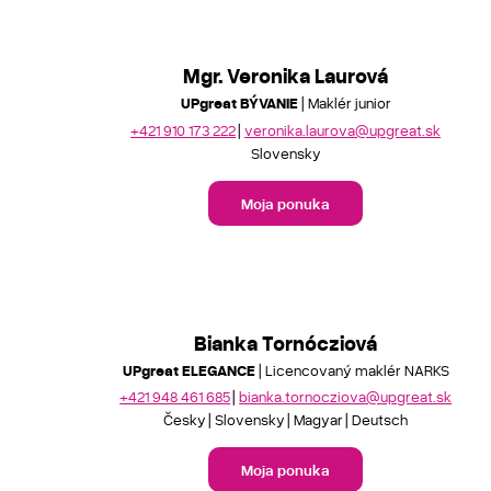
Mgr. Veronika Laurová
UPgreat BÝVANIE
| Maklér junior
+421 910 173 222
veronika.laurova@upgreat.sk
Slovensky
Moja ponuka
Bianka Tornócziová
UPgreat ELEGANCE
| Licencovaný maklér NARKS
+421 948 461 685
bianka.tornocziova@upgreat.sk
Česky
Slovensky
Magyar
Deutsch
Moja ponuka