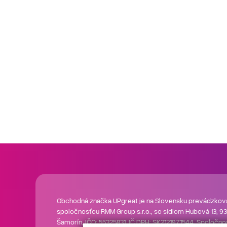
Obchodná značka UPgreat je na Slovensku prevádzkov
spoločnosťou RMM Group s.r.o., so sídlom Hubová 13, 93
Šamorín, IČO: 55325831, IČ DPH: SK2121971544. Spoločn