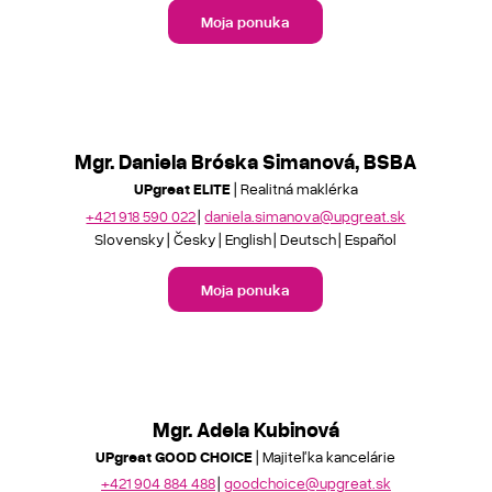
Moja ponuka
Mgr. Daniela Bróska Simanová, BSBA
UPgreat ELITE
| Realitná maklérka
+421 918 590 022
daniela.simanova@upgreat.sk
Slovensky
Česky
English
Deutsch
Español
Moja ponuka
Mgr. Adela Kubinová
UPgreat GOOD CHOICE
| Majiteľka kancelárie
+421 904 884 488
goodchoice@upgreat.sk