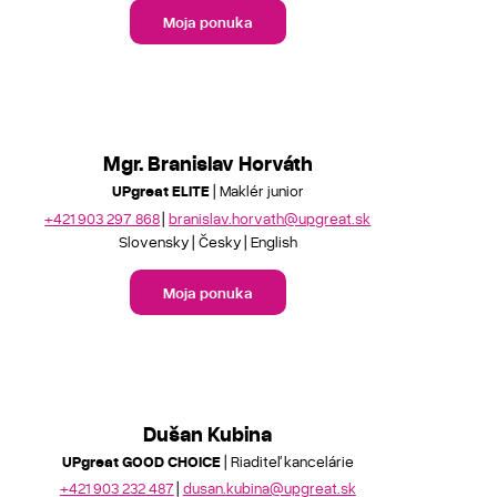
Moja ponuka
Mgr. Branislav Horváth
UPgreat ELITE
| Maklér junior
+421 903 297 868
branislav.horvath@upgreat.sk
Slovensky
Česky
English
Moja ponuka
Dušan Kubina
UPgreat GOOD CHOICE
| Riaditeľ kancelárie
+421 903 232 487
dusan.kubina@upgreat.sk