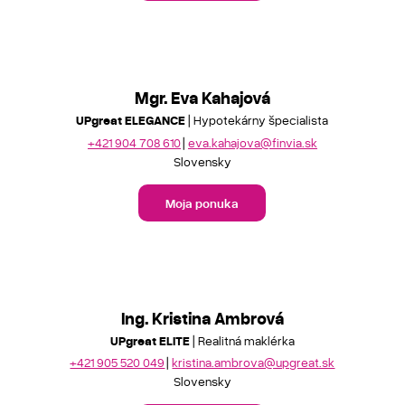
Mgr. Eva Kahajová
UPgreat ELEGANCE
| Hypotekárny špecialista
+421 904 708 610
eva.kahajova@finvia.sk
Slovensky
Moja ponuka
Ing. Kristina Ambrová
UPgreat ELITE
| Realitná maklérka
+421 905 520 049
kristina.ambrova@upgreat.sk
Slovensky