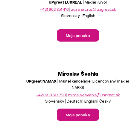
UPgreat LUXREAL
| Maklér junior
+421 902 351 416
zuzana.cruz@upgreat.sk
Slovensky
English
Moja ponuka
Miroslav Švehla
UPgreat NAMAX
| Majiteľ kancelárie, Licencovaný maklér
NARKS
+421 908 513 793
miroslav.svehla@upgreat.sk
Slovensky
Deutsch
English
Česky
Moja ponuka