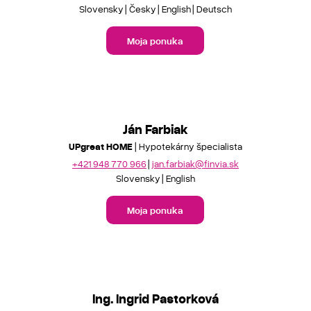
Slovensky
Česky
English
Deutsch
Moja ponuka
Ján Farbiak
UPgreat HOME
| Hypotekárny špecialista
+421 948 770 966
jan.farbiak@finvia.sk
Slovensky
English
Moja ponuka
Ing. Ingrid Pastorková