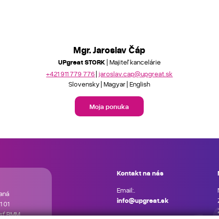
Mgr. Jaroslav Čáp
UPgreat STORK
| Majiteľ kancelárie
+421 911 779 776
jaroslav.cap@upgreat.sk
Slovensky
Magyar
English
Moja ponuka
Kontakt na nás
Email:.
aná
info@upgreat.sk
1 01
osť RMM