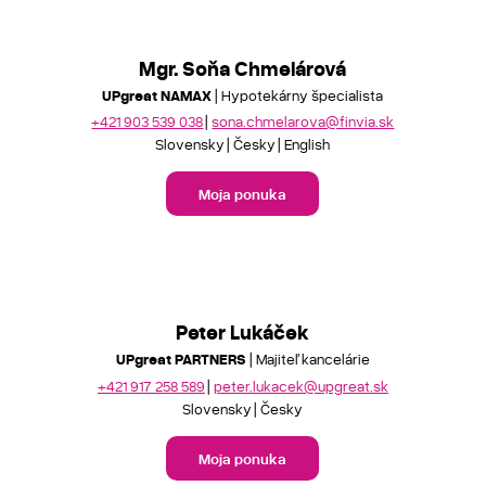
Mgr. Soňa Chmelárová
UPgreat NAMAX
| Hypotekárny špecialista
+421 903 539 038
sona.chmelarova@finvia.sk
Slovensky
Česky
English
Moja ponuka
Peter Lukáček
UPgreat PARTNERS
| Majiteľ kancelárie
+421 917 258 589
peter.lukacek@upgreat.sk
Slovensky
Česky
Moja ponuka