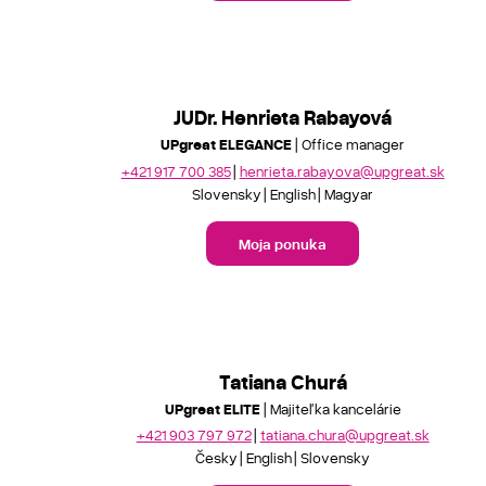
JUDr. Henrieta Rabayová
UPgreat ELEGANCE
| Office manager
+421 917 700 385
henrieta.rabayova@upgreat.sk
Slovensky
English
Magyar
Moja ponuka
Tatiana Churá
UPgreat ELITE
| Majiteľka kancelárie
+421 903 797 972
tatiana.chura@upgreat.sk
Česky
English
Slovensky