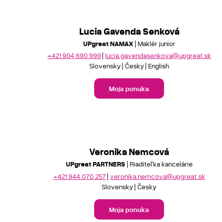
Lucia Gavenda Senková
UPgreat NAMAX
| Maklér junior
+421 904 690 999
lucia.gavendasenkova@upgreat.sk
Slovensky
Česky
English
Moja ponuka
Veronika Nemcová
UPgreat PARTNERS
| Riaditeľka kancelárie
+421 944 070 257
veronika.nemcova@upgreat.sk
Slovensky
Česky
Moja ponuka