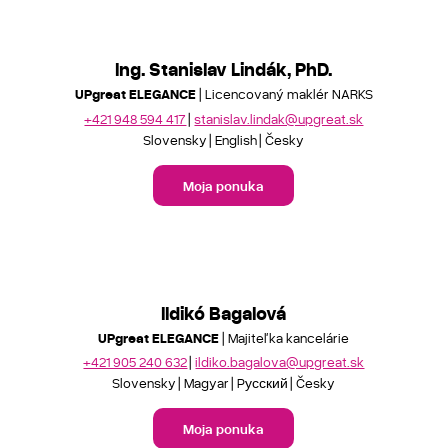
Ing. Stanislav Lindák, PhD.
UPgreat ELEGANCE
| Licencovaný maklér NARKS
+421 948 594 417
stanislav.lindak@upgreat.sk
Slovensky
English
Česky
Moja ponuka
Ildikó Bagalová
UPgreat ELEGANCE
| Majiteľka kancelárie
+421 905 240 632
ildiko.bagalova@upgreat.sk
Slovensky
Magyar
Pусский
Česky
Moja ponuka