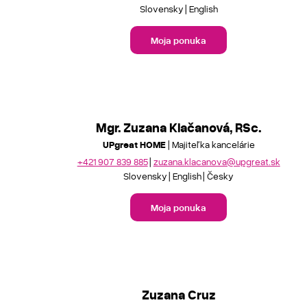
Slovensky
English
Moja ponuka
Mgr. Zuzana Klačanová, RSc.
UPgreat HOME
| Majiteľka kancelárie
+421 907 839 885
zuzana.klacanova@upgreat.sk
Slovensky
English
Česky
Moja ponuka
Zuzana Cruz