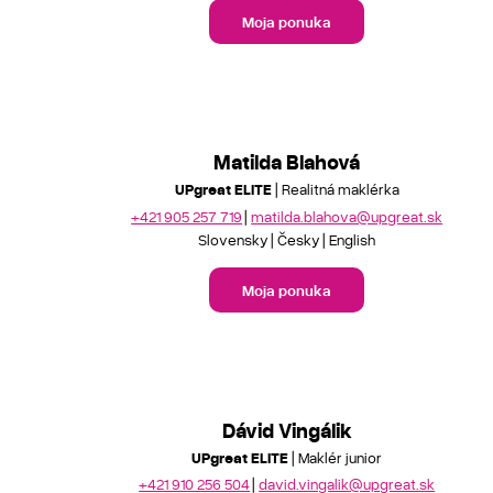
Moja ponuka
Matilda Blahová
UPgreat ELITE
| Realitná maklérka
+421 905 257 719
matilda.blahova@upgreat.sk
Slovensky
Česky
English
Moja ponuka
Dávid Vingálik
UPgreat ELITE
| Maklér junior
+421 910 256 504
david.vingalik@upgreat.sk