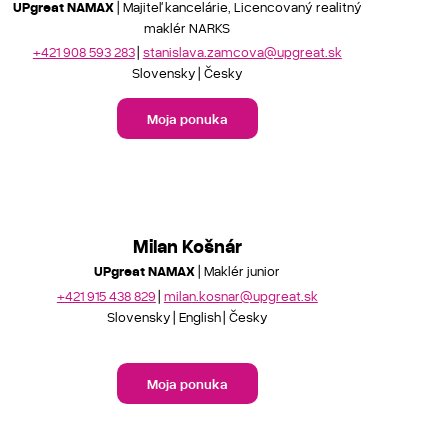
UPgreat NAMAX
| Majiteľ kancelárie, Licencovaný realitný
maklér NARKS
+421 908 593 283
stanislava.zamcova@upgreat.sk
Slovensky
Česky
Moja ponuka
Milan Košnár
UPgreat NAMAX
| Maklér junior
+421 915 438 829
milan.kosnar@upgreat.sk
Slovensky
English
Česky
Moja ponuka