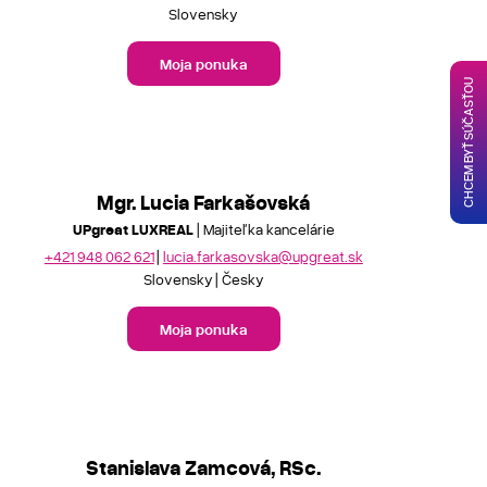
Slovensky
Moja ponuka
CHCEM BYŤ SÚČASŤOU
Mgr. Lucia Farkašovská
UPgreat LUXREAL
| Majiteľka kancelárie
+421 948 062 621
lucia.farkasovska@upgreat.sk
Slovensky
Česky
Moja ponuka
Stanislava Zamcová, RSc.