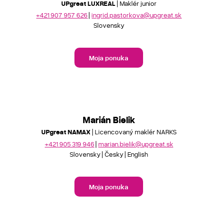
UPgreat LUXREAL
| Maklér junior
+421 907 957 626
ingrid.pastorkova@upgreat.sk
Slovensky
Moja ponuka
Marián Bielik
UPgreat NAMAX
| Licencovaný maklér NARKS
+421 905 319 946
marian.bielik@upgreat.sk
Slovensky
Česky
English
Moja ponuka