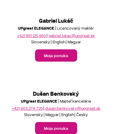
Gabriel Lukáč
UPgreat ELEGANCE
| Licencovaný maklér
+421 951 125 460
gabriel.lukac@upgreat.sk
Slovensky
English
Magyar
Moja ponuka
Dušan Benkovský
UPgreat ELEGANCE
| Majiteľ kancelárie
+421 903 274 725
dusan.benkovsky@upgreat.sk
Slovensky
Magyar
English
Česky
Moja ponuka