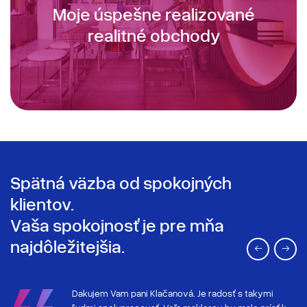
Moje úspešne realizované
realitné obchody
Spätná väzba od spokojných
klientov.
Vaša spokojnosť je pre mňa
najdôležitejšia.
mi mi
Dakujem Vam pani Klačanová. Je radosť s takymi