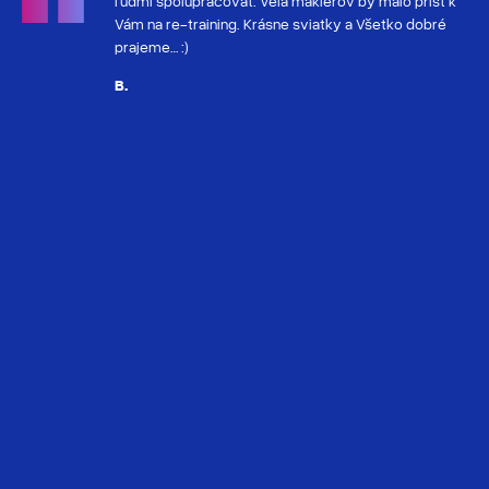
esionálny
ľudmi spolupracovať. Veľa maklerov by malo prísť k
 naozaj
Vám na re-training. Krásne sviatky a Všetko dobré
ciu s
prajeme… :)
 a všetkých
B.
omunikáciu s
, teda len
a v týchto
 času. Ak
 služby
 oslovím