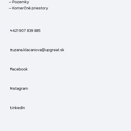
– Pozemky
– Komerčné priestory
+421 907 839 885
zuzana.klacanova@upgreat.sk
Facebook
Instagram
LinkedIn