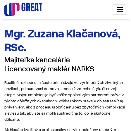
Mgr. Zuzana Klačanová,
RSc.
Majiteľka kancelárie
Licencovaný maklér NARKS
Realitné rozhodnutia často prichádzajú vo výnimočných životných
chvíľach, pri budovaní domova, zmene životného štýlu či novej
etape. Mojou ambíciou je byť vaším spoľahlivým partnerom práve v
týchto dôležitých okamihoch. Vďaka rokom praxe v oblasti realít aj
práva viem, ako z procesu urobiť cestu bez zbytočných komplikácií
a stresu tak, aby ste sa mohli sústrediť na to, čo je skutočne
dôležité.
Ak hľadáte kvalitný a profesionálny servis podložený osobným