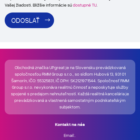
Vašej žiadosti. Bližšie informácie sú
dostupné TU
.
ODOSLAŤ
Obchodná značka UPgreat je na Slovensku prevádzkovaná
spoločnosťou RMM Group s.r.o., so sídlom Hubová 13, 931 01
Šamorín, IČO: 55325831, IČ DPH: SK2121971544. Spoločnosť RMM
Group s.r.o. nevykonáva realitnú činnosť a neposkytuje služby
spojené s predajom nehnuteľností. Každá realitná kancelária je
prevádzkovaná a vlastnená samostatným podnikateľským
subjektom.
Kontakt na nás
Email:.