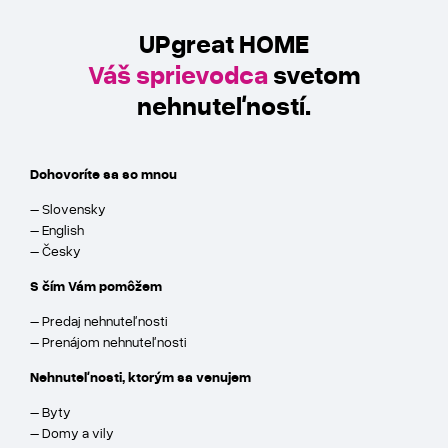
UPgreat HOME
Váš sprievodca
svetom
nehnuteľností.
Dohovoríte sa so mnou
– Slovensky
– English
– Česky
S čím Vám pomôžem
– Predaj nehnuteľnosti
– Prenájom nehnuteľnosti
Nehnuteľnosti, ktorým sa venujem
– Byty
– Domy a vily