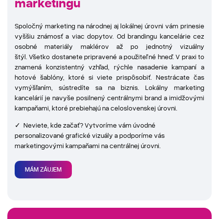
marketingu
Spoločný marketing na národnej aj lokálnej úrovni vám prinesie
vyššiu známosť a viac dopytov. Od brandingu kancelárie cez
osobné materiály maklérov až po jednotný vizuálny
štýl. Všetko dostanete pripravené a použiteľné hneď. V praxi to
znamená konzistentný vzhľad, rýchle nasadenie kampaní a
hotové šablóny, ktoré si viete prispôsobiť. Nestrácate čas
vymýšľaním, sústredíte sa na biznis. Lokálny marketing
kancelárií je navyše posilnený centrálnymi brand a imidžovými
kampaňami, ktoré prebiehajú na celoslovenskej úrovni.
✓ Neviete, kde začať? Vytvoríme vám úvodné
personalizované grafické vizuály a podporíme vás
marketingovými kampaňami na centrálnej úrovni.
MÁM ZÁUJEM