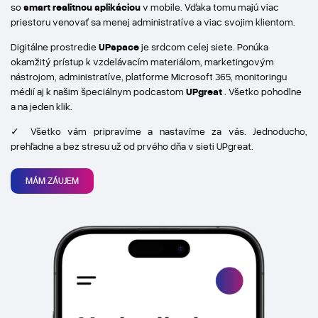
so
smart realitnou aplikáciou
v mobile. Vďaka tomu majú viac
priestoru venovať sa menej administratíve a viac svojim klientom.
Digitálne prostredie
UPspace
je srdcom celej siete. Ponúka
okamžitý prístup k vzdelávacím materiálom, marketingovým
nástrojom, administratíve, platforme Microsoft 365, monitoringu
médií aj k našim špeciálnym podcastom
UPgreat
. Všetko pohodlne
a na jeden klik.
✓ Všetko vám pripravíme a nastavíme za vás. Jednoducho,
prehľadne a bez stresu už od prvého dňa v sieti UPgreat.
MÁM ZÁUJEM