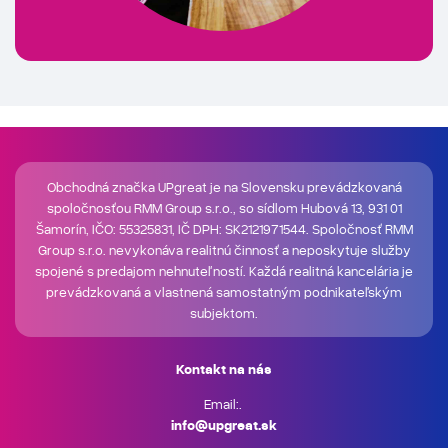
Obchodná značka UPgreat je na Slovensku prevádzkovaná
spoločnosťou RMM Group s.r.o., so sídlom Hubová 13, 931 01
Šamorín, IČO: 55325831, IČ DPH: SK2121971544. Spoločnosť RMM
Group s.r.o. nevykonáva realitnú činnosť a neposkytuje služby
spojené s predajom nehnuteľností. Každá realitná kancelária je
prevádzkovaná a vlastnená samostatným podnikateľským
subjektom.
Kontakt na nás
Email:.
info@upgreat.sk