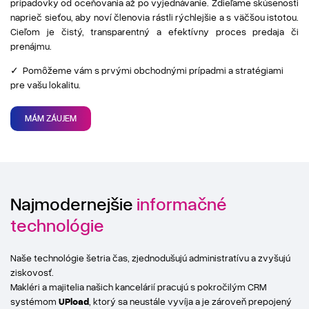
prípadovky od oceňovania až po vyjednávanie. Zdieľame skúsenosti
naprieč sieťou, aby noví členovia rástli rýchlejšie a s väčšou istotou.
Cieľom je čistý, transparentný a efektívny proces predaja či
prenájmu.
✓ Pomôžeme vám s prvými obchodnými prípadmi a stratégiami
pre vašu lokalitu.
MÁM ZÁUJEM
Najmodernejšie
informačné
technológie
Naše technológie šetria čas, zjednodušujú administratívu a zvyšujú
ziskovosť.
Makléri a majitelia našich kancelárií pracujú s pokročilým CRM
systémom
UPload
, ktorý sa neustále vyvíja a je zároveň prepojený