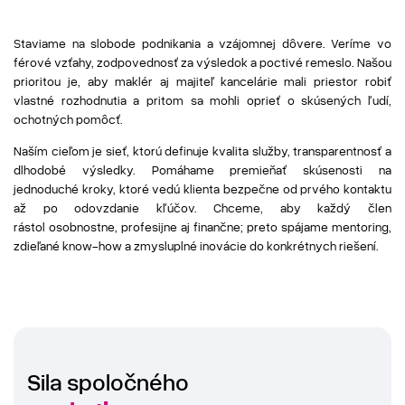
Staviame na slobode podnikania a vzájomnej dôvere. Veríme vo
férové vzťahy, zodpovednosť za výsledok a poctivé remeslo. Našou
prioritou je, aby maklér aj majiteľ kancelárie mali priestor robiť
vlastné rozhodnutia a pritom sa mohli oprieť o skúsených ľudí,
ochotných pomôcť.
Naším cieľom je sieť, ktorú definuje kvalita služby, transparentnosť a
dlhodobé výsledky. Pomáhame premieňať skúsenosti na
jednoduché kroky, ktoré vedú klienta bezpečne od prvého kontaktu
až po odovzdanie kľúčov. Chceme, aby každý člen
rástol osobnostne, profesijne aj finančne; preto spájame mentoring,
zdieľané know-how a zmysluplné inovácie do konkrétnych riešení.
Sila spoločného