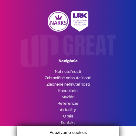
Navigácia
Nehnuteľnosti
Zahraničné nehnuteľnosti
Zlacnené nehnuteľnosti
Kancelárie
Makléri
Referencie
Aktuality
O nás
Kontakt
UPgreat HYPOTÉKA
Používame cookies
Podnikajte s UPgreat