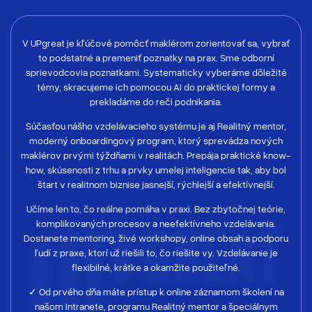
V UPgreat je kľúčové pomôcť maklérom zorientovať sa, vybrať
to podstatné a premeniť poznatky na prax. Sme odborní
sprievodcovia poznatkami. Systematicky vyberáme dôležité
témy, skracujeme ich pomocou AI do praktickej formy a
prekladáme do reči podnikania.
Súčasťou nášho vzdelávacieho systému je aj Realitný mentor,
moderný onboardingový program, ktorý sprevádza nových
maklérov prvými týždňami v realitách. Prepája praktické know-
how, skúsenosti z trhu a prvky umelej inteligencie tak, aby bol
štart v realitnom biznise jasnejší, rýchlejší a efektívnejší.
Učíme len to, čo reálne pomáha v praxi. Bez zbytočnej teórie,
komplikovaných procesov a neefektívneho vzdelávania.
Dostanete mentoring, živé workshopy, online obsah a podporu
ľudí z praxe, ktorí už riešili to, čo riešite vy. Vzdelávanie je
flexibilné, krátke a okamžite použiteľné.
✓ Od prvého dňa máte prístup k online záznamom školení na
našom Intranete, programu Realitný mentor a špeciálnym