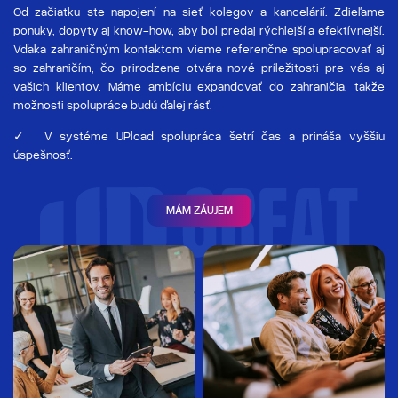
Od začiatku ste napojení na sieť kolegov a kancelárií. Zdieľame
ponuky, dopyty aj know-how, aby bol predaj rýchlejší a efektívnejší.
Vďaka zahraničným kontaktom vieme referenčne spolupracovať aj
so zahraničím, čo prirodzene otvára nové príležitosti pre vás aj
vašich klientov. Máme ambíciu expandovať do zahraničia, takže
možnosti spolupráce budú ďalej rásť.
✓ V systéme UPload spolupráca šetrí čas a prináša vyššiu
úspešnosť.
MÁM ZÁUJEM