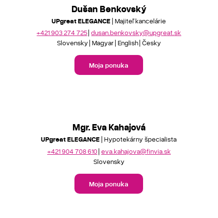
Dušan Benkovský
UPgreat ELEGANCE
| Majiteľ kancelárie
+421 903 274 725
dusan.benkovsky@upgreat.sk
Slovensky
Magyar
English
Česky
Moja ponuka
Mgr. Eva Kahajová
UPgreat ELEGANCE
| Hypotekárny špecialista
+421 904 708 610
eva.kahajova@finvia.sk
Slovensky
Moja ponuka