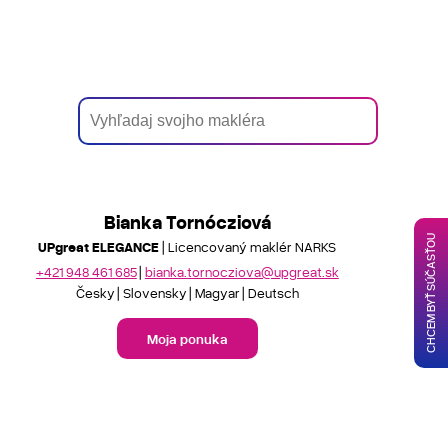
Bianka Tornócziová
CHCEM BYŤ SÚČASŤOU
UPgreat ELEGANCE
| Licencovaný maklér NARKS
+421 948 461 685
bianka.tornocziova@upgreat.sk
Česky
Slovensky
Magyar
Deutsch
Moja ponuka