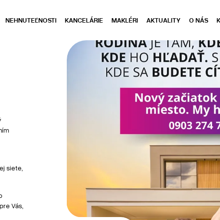
NEHNUTEĽNOSTI
KANCELÁRIE
MAKLÉRI
AKTUALITY
O NÁS
ý
ním
j siete,
o
 pre Vás,