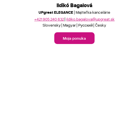
Ildikó Bagalová
UPgreat ELEGANCE
| Majiteľka kancelárie
+421 905 240 632
ildiko.bagalova@upgreat.sk
Slovensky
Magyar
Pусский
Česky
Moja ponuka