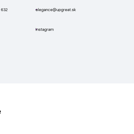
 632
elegance@upgreat.sk
Instagram
e