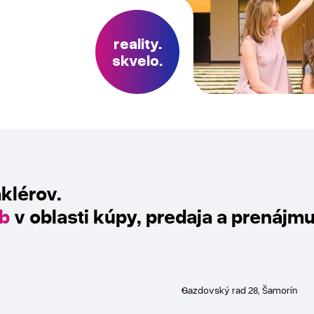
reality.
skvelo.
klérov.
eb
v oblasti kúpy, predaja a prenájm
Gazdovský rad 28, Šamorín