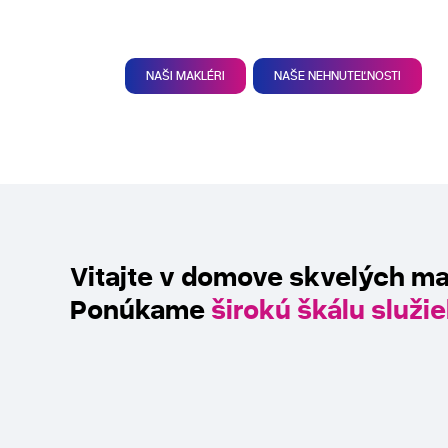
NAŠI MAKLÉRI
NAŠE NEHNUTEĽNOSTI
Vitajte v domove skvelých ma
Ponúkame
širokú škálu služi