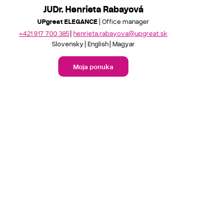
JUDr. Henrieta Rabayová
UPgreat ELEGANCE
| Office manager
+421 917 700 385
henrieta.rabayova@upgreat.sk
Slovensky
English
Magyar
Moja ponuka