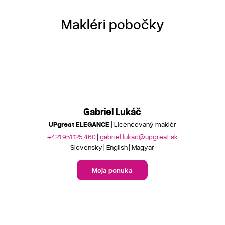
Makléri pobočky
Gabriel Lukáč
UPgreat ELEGANCE
| Licencovaný maklér
+421 951 125 460
gabriel.lukac@upgreat.sk
Slovensky
English
Magyar
Moja ponuka