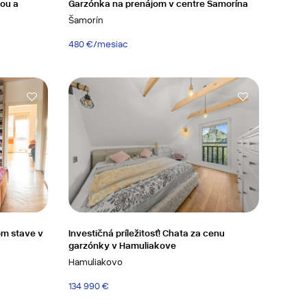
sou a
Garzónka na prenájom v centre Šamorína
Šamorín
480 €/mesiac
om stave v
Investičná príležitosť! Chata za cenu
garzónky v Hamuliakove
Hamuliakovo
134 990 €