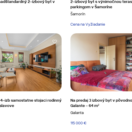
nadštandardný 2-izbový byt v
2-izbový byt s výnimočnou tera
parkingom v Šamoríne
Šamorín
Cena na Vyžiadanie
4-izb samostatne stojaci rodinný
Na predaj 3 izbový byt v pôvodn
slavove
Galante - 64 m²
Galanta
115 000 €