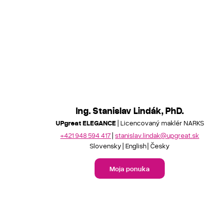
Ing. Stanislav Lindák, PhD.
UPgreat ELEGANCE
| Licencovaný maklér NARKS
+421 948 594 417
stanislav.lindak@upgreat.sk
Slovensky
English
Česky
Moja ponuka