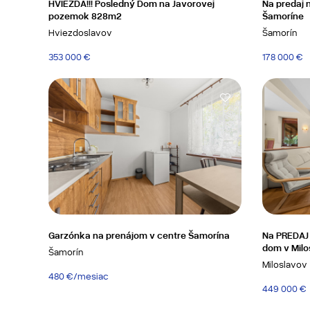
HVIEZDA!!! Posledný Dom na Javorovej
Na predaj 
pozemok 828m2
Šamoríne
Hviezdoslavov
Šamorín
353 000 €
178 000 €
Garzónka na prenájom v centre Šamorína
Na PREDAJ 
dom v Milo
Šamorín
Miloslavov
480 €/mesiac
449 000 €