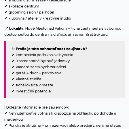
✔ školiace centrum
✔ grooming salón / psí hotel
✔ klubovňa / ateliér / kreatívne štúdio
📍
Lokalita
: Nové Mesto nad Váhom – tichá časť mesta s výbornou
dostupnosťou do centra, na diaľnicu aj hlavnú infraštruktúru.
✨ Prečo je táto nehnuteľnosť zaujímavá?
✔ kombinácia podnikania a bývania
✔ 3 samostatné bytové jednotky
✔ viacero sociálnych zariadení
✔ garáž + dvor + parkovanie
✔ vlastná studňa
✔ tichá lokalita v meste
✔ investičný potenciál
ℹ️ Dôležité informácie pre záujemcov:
✔ Nehnuteľnosť je voľná a k dispozícii na obhliadku po dohode s
maklérkou
✔ Ponuka je aktuálna – pri rezervácii alebo predaji zmeníme status