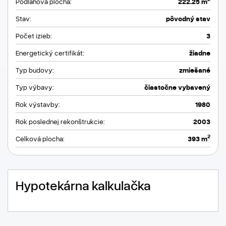
Podlahová plocha:
222.25 m
Stav:
pôvodný stav
Počet izieb:
3
Energetický certifikát:
žiadne
Typ budovy:
zmiešané
Typ výbavy:
čiastočne vybavený
Rok výstavby:
1980
Rok poslednej rekonštrukcie:
2003
2
Celková plocha:
393 m
Hypotekárna kalkulačka