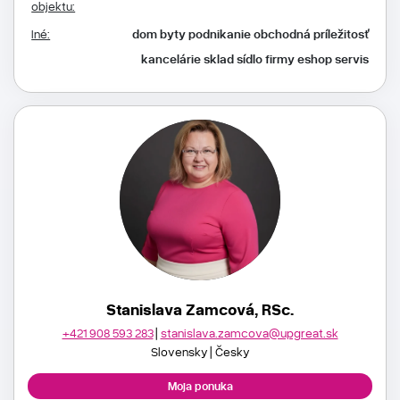
objektu:
Iné:
dom
byty
podnikanie
obchodná príležitosť
kancelárie
sklad
sídlo firmy
eshop
servis
Stanislava Zamcová, RSc.
+421 908 593 283
stanislava.zamcova@upgreat.sk
Slovensky
Česky
Moja ponuka