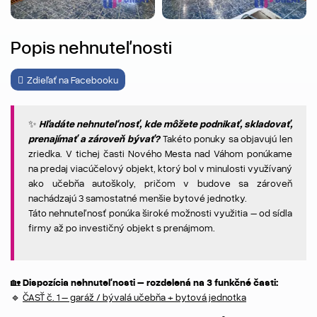
Popis nehnuteľnosti
Zdieľať na Facebooku
✨
Hľadáte nehnuteľnosť, kde môžete podnikať, skladovať,
prenajímať a zároveň bývať?
Takéto ponuky sa objavujú len
zriedka. V tichej časti Nového Mesta nad Váhom ponúkame
na predaj viacúčelový objekt, ktorý bol v minulosti využívaný
ako učebňa autoškoly, pričom v budove sa zároveň
nachádzajú 3 samostatné menšie bytové jednotky.
Táto nehnuteľnosť ponúka široké možnosti využitia – od sídla
firmy až po investičný objekt s prenájmom.
🏡 Dispozícia nehnute
ľnosti – rozdelená na 3 funk
čné časti:
🔹
ČASŤ č. 1 – garáž / bývalá učebňa + bytová jednotka