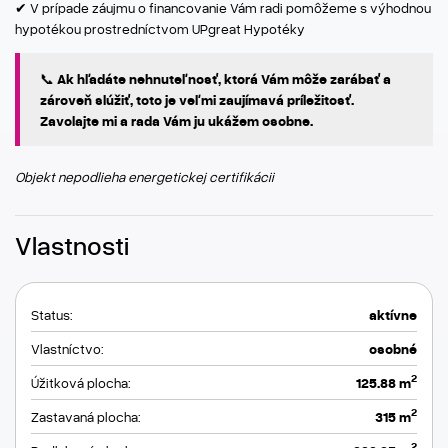
✔ V prípade záujmu o financovanie Vám radi pomôžeme s výhodnou
hypotékou prostredníctvom UPgreat Hypotéky
📞 Ak hľadáte nehnuteľnosť, ktorá Vám môže zarábať a
zároveň slúžiť, toto je veľmi zaujímavá príležitosť.
Zavolajte mi a rada Vám ju ukážem osobne.
Objekt nepodlieha energetickej certifikácii
Vlastnosti
Status:
aktívne
Vlastníctvo:
osobné
2
Úžitková plocha:
125.88 m
2
Zastavaná plocha:
315 m
2