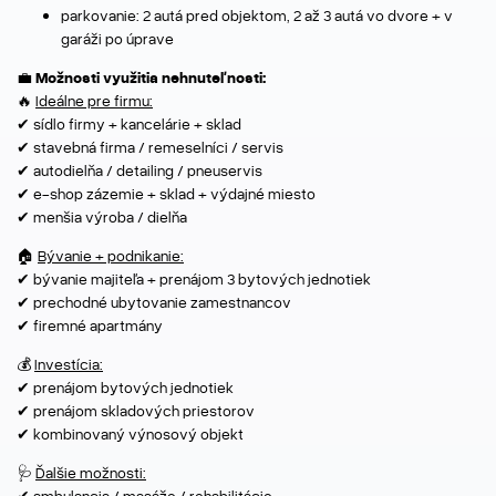
parkovanie: 2 autá pred objektom, 2 až 3 autá vo dvore + v
garáži po úprave
💼 Možnosti využitia nehnuteľnosti:
🔥
Ideálne pre firmu:
✔ sídlo firmy + kancelárie + sklad
✔ stavebná firma / remeselníci / servis
✔ autodielňa / detailing / pneuservis
✔ e-shop zázemie + sklad + výdajné miesto
✔ menšia výroba / dielňa
🏠
Bývanie + podnikanie:
✔ bývanie majiteľa + prenájom 3 bytových jednotiek
✔ prechodné ubytovanie zamestnancov
✔ firemné apartmány
💰
Investícia:
✔ prenájom bytových jednotiek
✔ prenájom skladových priestorov
✔ kombinovaný výnosový objekt
🩺
Ďalšie možnosti:
✔ ambulancia / masáže / rehabilitácie