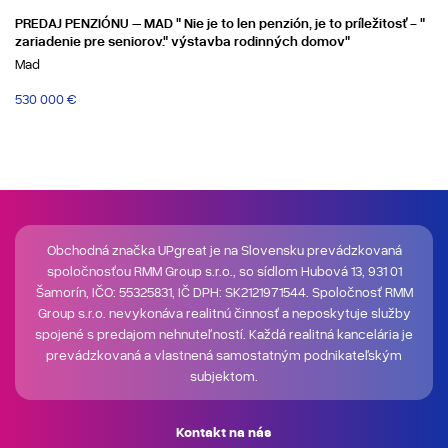
PREDAJ PENZIÓNU – MAD " Nie je to len penzión, je to príležitosť - "
zariadenie pre seniorov." výstavba rodinných domov"
Mad
530 000 €
Obchodná značka UPgreat je na Slovensku prevádzkovaná
spoločnosťou RMM Group s.r.o., so sídlom Hubová 13, 931 01
Šamorín, IČO: 55325831, IČ DPH: SK2121971544. Spoločnosť RMM
Group s.r.o. nevykonáva realitnú činnosť a neposkytuje služby
spojené s predajom nehnuteľností. Každá realitná kancelária je
prevádzkovaná a vlastnená samostatným podnikateľským
subjektom.
Kontakt na nás