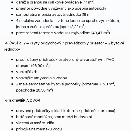
2
garáž s bránou na diaľkové ovládanie (41 m
)
priestor pôvodne využívaný ako učebňa autoškoly
2
samostatná menšia bytová jednotka (19 m
)
4 sociálne zariadenia - z toho jedno so sprchovým kútom,
2
jedno s vaňou a práčkou (spolu 8,22 m
)
2
prestrešená terasa s vodou a umývadlom (49,47 m
)
🔹
ČASŤ č. 2 – Krytý oddychový / prevádzkový priestor + 2 bytové
jednotky
prestrešený prístrešok uzatvorený otvárateľnými PVC
2
stenami (46,90 m
)
vonkajší krb
vonkajšie umývadlo s vodou
2
2 malé samostatné bytové jednotky (prízemie 18,90 m
,
2
poschodie 20,50 m
)
🔹
EXTERIÉR A DVOR
drevené prístrešky (sklad, koterec / prístrešok pre psa)
betónová montážna jama medzi budovami
vlastná vrtaná studňa
prípojka na mestskú vodu