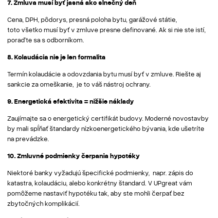
7. Zmluva musí byť jasná ako slnečný deň
Cena, DPH, pôdorys, presná poloha bytu, garážové státie,
toto všetko musí byť v zmluve presne definované. Ak si nie ste istí,
poraďte sa s odborníkom.
8. Kolaudácia nie je len formalita
Termín kolaudácie a odovzdania bytu musí byť v zmluve. Riešte aj
sankcie za omeškanie, je to váš nástroj ochrany.
9. Energetická efektivita = nižšie náklady
Zaujímajte sa o energetický certifikát budovy. Moderné novostavby
by mali spĺňať štandardy nízkoenergetického bývania, kde ušetríte
na prevádzke.
10. Zmluvné podmienky čerpania hypotéky
Niektoré banky vyžadujú špecifické podmienky, napr. zápis do
katastra, kolaudáciu, alebo konkrétny štandard. V UPgreat vám
pomôžeme nastaviť hypotéku tak, aby ste mohli čerpať bez
zbytočných komplikácií.