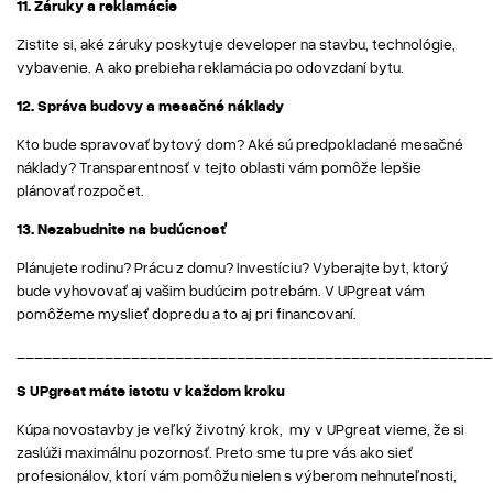
11. Záruky a reklamácie
Zistite si, aké záruky poskytuje developer na stavbu, technológie,
vybavenie. A ako prebieha reklamácia po odovzdaní bytu.
12. Správa budovy a mesačné náklady
Kto bude spravovať bytový dom? Aké sú predpokladané mesačné
náklady? Transparentnosť v tejto oblasti vám pomôže lepšie
plánovať rozpočet.
13. Nezabudnite na budúcnosť
Plánujete rodinu? Prácu z domu? Investíciu? Vyberajte byt, ktorý
bude vyhovovať aj vašim budúcim potrebám. V UPgreat vám
pomôžeme myslieť dopredu a to aj pri financovaní.
______________________________________________________
S UPgreat máte istotu v každom kroku
Kúpa novostavby je veľký životný krok, my v UPgreat vieme, že si
zaslúži maximálnu pozornosť. Preto sme tu pre vás ako sieť
profesionálov, ktorí vám pomôžu nielen s výberom nehnuteľnosti,