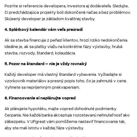
Pozrite si referencie developera, investora aj dodávateľa. Sledujte,
či predchádzajúce projekty boli dokončené načas a bez problémov.
Skúsený developer je základom kvalitnej stavby.
4. Splátkový kalendár vám veľa prezradí
Ak sa stavba financuje z peňazí klientov, hrozí riziko nedokončenia.
Ideálne je, ak sa platby viažu na konkrétne fázy výstavby, hrubá
stavba, rozvody, štandard, kolaudácia.
5. Pozor na štandard – nie je vždy rovnaký
Každý developer má vlastný štandard vybavenia. Vyžiadajte si
vzorkovník materiálov a presný popis toho, čo je zahrnuté v cene.
Vyhnete sa nepríjemným prekvapeniam.
6. Financovanie si naplánujte vopred
Ak plánujete hypotéku, majte vopred dohodnuté podmienky
čerpania. Nie každá banka akceptuje rozostavanú nehnuteľnosť ako
zábezpeku. V UPgreat vám pomôžeme nastaviť financovanie tak,
aby ste mali istotu v každej fáze výstavby.