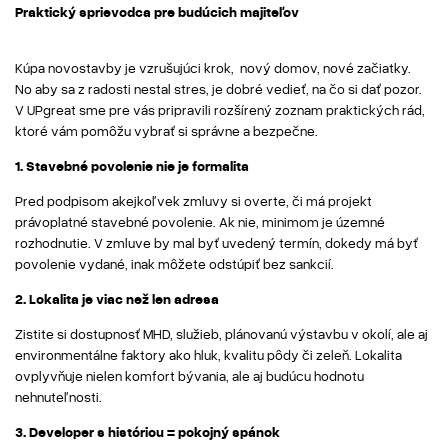
Praktický sprievodca pre budúcich majiteľov
Kúpa novostavby je vzrušujúci krok, nový domov, nové začiatky.
No aby sa z radosti nestal stres, je dobré vedieť, na čo si dať pozor.
V UPgreat sme pre vás pripravili rozšírený zoznam praktických rád,
ktoré vám pomôžu vybrať si správne a bezpečne.
1. Stavebné povolenie nie je formalita
Pred podpisom akejkoľvek zmluvy si overte, či má projekt
právoplatné stavebné povolenie. Ak nie, minimom je územné
rozhodnutie. V zmluve by mal byť uvedený termín, dokedy má byť
povolenie vydané, inak môžete odstúpiť bez sankcií.
2. Lokalita je viac než len adresa
Zistite si dostupnosť MHD, služieb, plánovanú výstavbu v okolí, ale aj
environmentálne faktory ako hluk, kvalitu pôdy či zeleň. Lokalita
ovplyvňuje nielen komfort bývania, ale aj budúcu hodnotu
nehnuteľnosti.
3. Developer s históriou = pokojný spánok