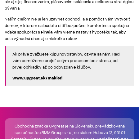
ale aj s jej financovaním, plánovaním splácania a celkovou stratégiou
bývania.
Naším cieľom nie je len uzavrieť obchod, ale pomôcť vám vytvoriť
domov, v ktorom sa budete cítiť bezpečne, komfortne a spokojne.
Vďaka spolupráci s
Finvia
vám vieme nastaviť hypotéku tak, aby
bola výhodná dnes aj o niekoľko rokov.
Ak práve zvažujete kúpu novostavby, ozvite sa nám. Radi
vám pomôžeme prejsť celým procesom bez stresu, od
prvej obhliadky až po odovzdanie kľúčov.
www.upgreat.sk/makleri
Obchodná značka UPgreat je na Slovensku prevádzkovaná
spoločnosťou RMM Group s.r.o., so sídlom Hubová 13, 931 01
Šamorín, IČO: 55325831, IČ DPH: SK2121971544. Spoločnosť RMM