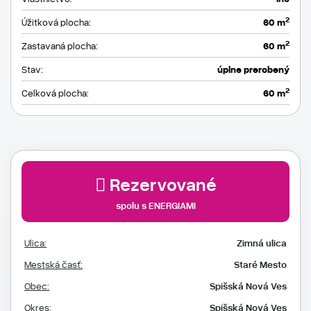
2
Úžitková plocha:
60 m
2
Zastavaná plocha:
60 m
Stav:
úplne prerobený
2
Celková plocha:
60 m
Rezervované
spolu s ENERGIAMI
Ulica:
Zimná ulica
Mestská časť:
Staré Mesto
Obec:
Spišská Nová Ves
Okres:
Spišská Nová Ves