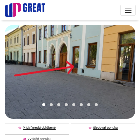
Pridať medzi obľúbené
Sledovať ponuku
Vytlačiť ponuku