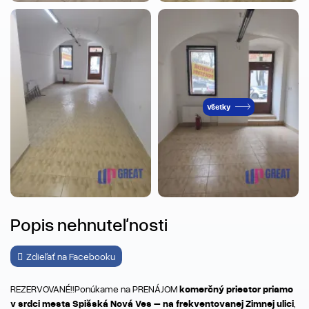
Všetky
Popis nehnuteľnosti
Zdieľať na Facebooku
REZERVOVANÉ!!Ponúkame na PRENÁJOM
komerčný priestor priamo
v srdci mesta Spišská Nová Ves – na frekventovanej Zimnej ulici
,