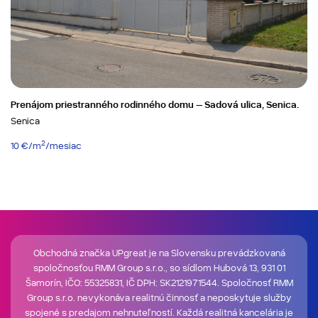
Prenájom priestranného rodinného domu – Sadová ulica, Senica.
Senica
2
10 €/m
/mesiac
Obchodná značka UPgreat je na Slovensku prevádzkovaná
spoločnosťou RMM Group s.r.o., so sídlom Hubová 13, 931 01
Šamorín, IČO: 55325831, IČ DPH: SK2121971544. Spoločnosť RMM
Group s.r.o. nevykonáva realitnú činnosť a neposkytuje služby
spojené s predajom nehnuteľností. Každá realitná kancelária je