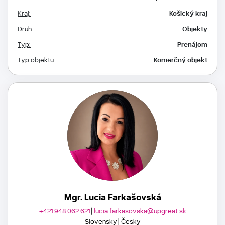
Kraj:
Košický kraj
Druh:
Objekty
Typ:
Prenájom
Typ objektu:
Komerčný objekt
Mgr. Lucia Farkašovská
+421 948 062 621
lucia.farkasovska@upgreat.sk
Slovensky
Česky