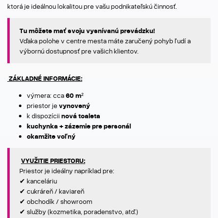
ktorá je ideálnou lokalitou pre vašu podnikateľskú činnosť.
Tu môžete mať svoju vysnívanú prevádzku!
Vďaka polohe v centre mesta máte zaručený pohyb ľudí a
výbornú dostupnosť pre vašich klientov.
ZÁKLADNÉ INFORMÁCIE:
výmera: cca
60 m²
priestor je
vynovený
k dispozícii
nová toaleta
kuchynka + zázemie pre personál
okamžite voľný
VYUŽITIE PRIESTORU:
Priestor je ideálny napríklad pre:
✔ kanceláriu
✔ cukráreň / kaviareň
✔ obchodík / showroom
✔ služby (kozmetika, poradenstvo, atď.)