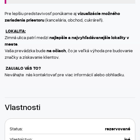
Pre lepšiu predstavivosť ponúkame aj
vizualizácie možného
zariadenia priestoru
(kancelária, obchod, cukráreň).
LOKALITA:
Zimná ulica patrí medzi
najlepšie a najvyhľadávanejšie lokality v
meste
.
Vaša prevádzka bude
na očiach
, čo je veľká výhoda pre budovanie
značky a získavanie klientov.
ZAUJALO VÁS TO?
Neváhajte nás kontaktovať pre viac informácií alebo obhliadku.
Vlastnosti
Status:
rezervované
Vlastníctvo:
iné