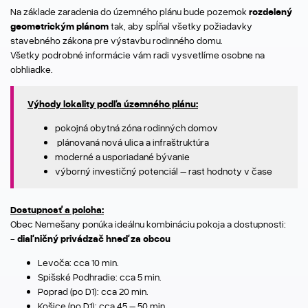
Na základe zaradenia do územného plánu bude pozemok
rozdelený
geometrickým plánom
tak, aby spĺňal všetky požiadavky
stavebného zákona pre výstavbu rodinného domu.
Všetky podrobné informácie vám radi vysvetlíme osobne na
obhliadke.
Výhody lokality podľa územného plánu:
pokojná obytná zóna rodinných domov
plánovaná nová ulica a infraštruktúra
moderné a usporiadané bývanie
výborný investičný potenciál – rast hodnoty v čase
Dostupnosť a poloha:
Obec Nemešany ponúka ideálnu kombináciu pokoja a dostupnosti:
-
diaľničný privádzač hneď za obcou
Levoča: cca 10 min.
Spišské Podhradie: cca 5 min.
Poprad (po D1): cca 20 min.
Košice (po D1): cca 45 – 50 min.