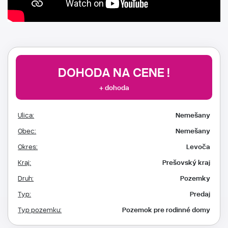
DOHODA NA CENE !
+ dohoda
Ulica:
Nemešany
Obec:
Nemešany
Okres:
Levoča
Kraj:
Prešovský kraj
Druh:
Pozemky
Typ:
Predaj
Typ pozemku:
Pozemok pre rodinné domy