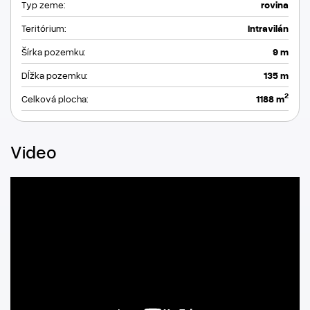
Typ zeme:
rovina
Teritórium:
Intravilán
Šírka pozemku:
9 m
Dĺžka pozemku:
135 m
2
Celková plocha:
1188 m
Video