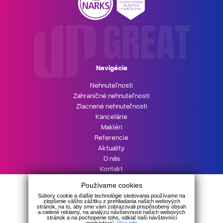
Navigácia
Nehnuteľnosti
Zahraničné nehnuteľnosti
Zlacnené nehnuteľnosti
Kancelárie
Makléri
Referencie
Aktuality
O nás
Kontakt
UPgreat HYPOTÉKA
Používame cookies
Podnikajte s UPgreat
Súbory cookie a ďalšie technológie sledovania používame na
zlepšenie vášho zážitku z prehliadania našich webových
stránok, na to, aby sme vám zobrazovali prispôsobený obsah
a cielené reklamy, na analýzu návštevnosti našich webových
stránok a na pochopenie toho, odkiaľ naši návštevníci
prichádzajú.
Viac info