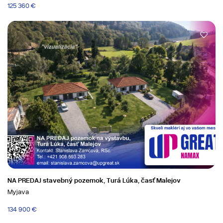
125 360 €
NA PREDAJ stavebný pozemok, Turá Lúka, časť Malejov
Myjava
134 900 €