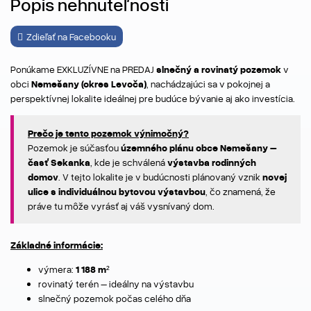
Popis nehnuteľnosti
Zdieľať na Facebooku
Ponúkame EXKLUZÍVNE na PREDAJ
slnečný a rovinatý pozemok
v
obci
Nemešany (okres Levoča)
, nachádzajúci sa v pokojnej a
perspektívnej lokalite ideálnej pre budúce bývanie aj ako investícia.
Prečo je tento pozemok výnimočný?
Pozemok je súčasťou
územného plánu obce Nemešany –
časť Sekanka
, kde je schválená
výstavba rodinných
domov
. V tejto lokalite je v budúcnosti plánovaný vznik
novej
ulice s individuálnou bytovou výstavbou
, čo znamená, že
práve tu môže vyrásť aj váš vysnívaný dom.
Základné informácie:
výmera:
1 188 m²
rovinatý terén – ideálny na výstavbu
slnečný pozemok počas celého dňa