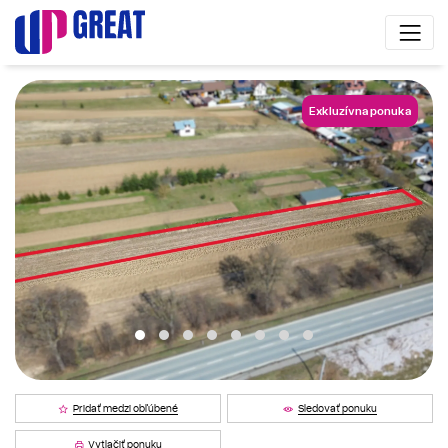
Exkluzívna ponuka
Pridať medzi obľúbené
Sledovať ponuku
Vytlačiť ponuku