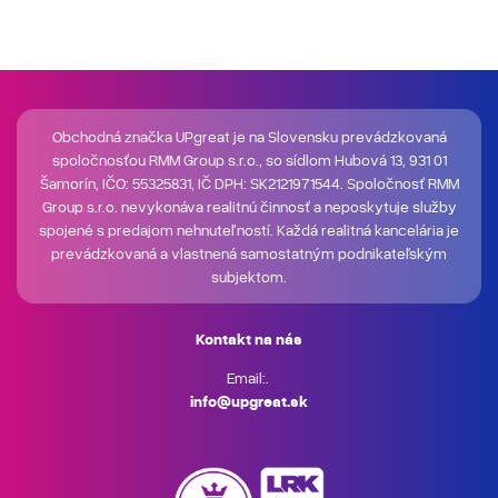
Obchodná značka UPgreat je na Slovensku prevádzkovaná
spoločnosťou RMM Group s.r.o., so sídlom Hubová 13, 931 01
Šamorín, IČO: 55325831, IČ DPH: SK2121971544. Spoločnosť RMM
Group s.r.o. nevykonáva realitnú činnosť a neposkytuje služby
spojené s predajom nehnuteľností. Každá realitná kancelária je
prevádzkovaná a vlastnená samostatným podnikateľským
subjektom.
Kontakt na nás
Email:.
info@upgreat.sk