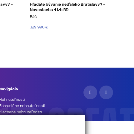
lavy? -
Hľadáte bývanie neďaleko Bratislavy? -
Novostavba 4 izb RD
Báč
329 990 €
Navigácia
Nehnuteľnosti
Zahraničné nehnuteľnosti
Zlacnené nehnuteľnosti
Kancelárie
Makléri
Referencie