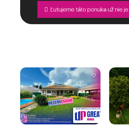
Ľutujeme táto ponuka už nie je