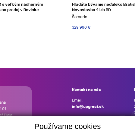
RD s veľkým nádherným
Hľadáte bývanie neďaleko Bratis
na predaj v Rovinke
Novostavba 4 izb RD
Šamorín
329 990 €
Kontakt na nás
Email:.
aná
info@upgreat.sk
1 01
osť RMM
 služby
Používame cookies
ária je
kým