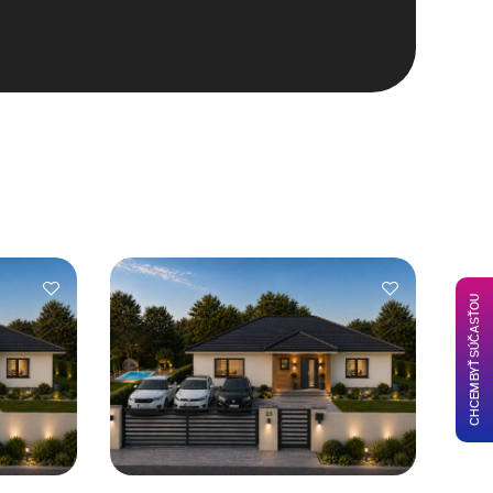
CHCEM BYŤ SÚČASŤOU