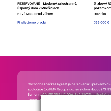
REZERVOVANÉ - Moderný, priestranný,
5 izbový 
úsporný dom v Mnešiciach
pozemkom 
Nové Mesto nad Váhom
Rovinka
Finalizujeme predaj
399 000 €
Obchodná značka UPgreat je na Slovensku prevádzkov
spoločnosťou RMM Group s.r.o., so sídlom Hubová 13, 93
Šamorín, IČO: 55325831, IČ DPH: SK2121971544. Spoločn
Group s.r.o. nevykonáva realitnú činnosť a neposkytuje
spojené s predajom nehnuteľností. Každá realitná kancel
prevádzkovaná a vlastnená samostatným podnikateľs