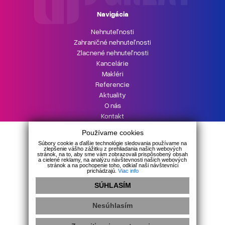
Navigácia
Nehnuteľnosti
Zahraničné nehnuteľnosti
Zlacnené nehnuteľnosti
Kancelárie
Makléri
Referencie
Aktuality
O nás
Kontakt
UPgreat HYPOTÉKA
Používame cookies
Podnikajte s UPgreat
Súbory cookie a ďalšie technológie sledovania používame na
zlepšenie vášho zážitku z prehliadania našich webových
stránok, na to, aby sme vám zobrazovali prispôsobený obsah
a cielené reklamy, na analýzu návštevnosti našich webových
stránok a na pochopenie toho, odkiaľ naši návštevníci
prichádzajú.
Viac info
SÚHLASÍM
GDPR
|
Cookies
Nesúhlasím
webdesign
|
webex.digital