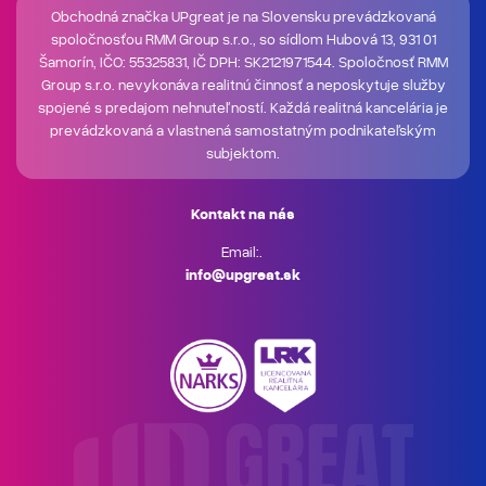
Obchodná značka UPgreat je na Slovensku prevádzkovaná
spoločnosťou RMM Group s.r.o., so sídlom Hubová 13, 931 01
Šamorín, IČO: 55325831, IČ DPH: SK2121971544. Spoločnosť RMM
Group s.r.o. nevykonáva realitnú činnosť a neposkytuje služby
spojené s predajom nehnuteľností. Každá realitná kancelária je
prevádzkovaná a vlastnená samostatným podnikateľským
subjektom.
Kontakt na nás
Email:.
info@upgreat.sk