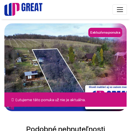
Exkluzívna ponuka
Ľutujeme táto ponuka už nie je aktuálna.
Podobné nehnuteľnosti