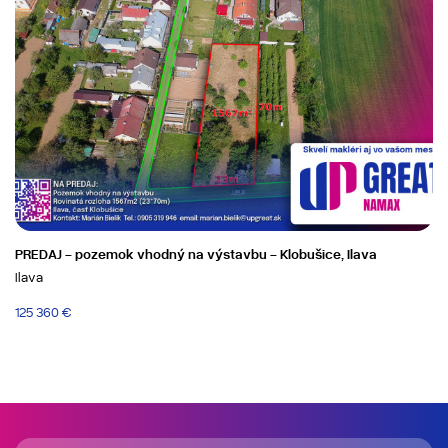
PREDAJ - pozemok vhodný na výstavbu - Klobušice, Ilava
Ilava
125 360 €