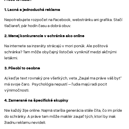
1. Lacná a jednoduchá reklama
Nepotrebujete rozpočet na Facebook, webstránku ani grafika. Stačí
tlačiareň, pár hodín času a dobrá obuv.
2. Menej konkurencie v schránke ako online
Na internete sa inzeráty strácajú v mori ponúk. Ale poštová
schránka? Tam môže obyčajný lístoček vyniknúť medzi akčnými
letákmi.
3. Pôsobí to osobne
Aj keď je text rovnaký pre všetkých, veta „Zaujal ma práve váš byt“
má svoje čaro. Psychológia nepustí – ľudia majú radi pocit
výnimočnosti.
4. Zamerané na špecifické skupiny
Nie každý žije online. Najmä staršia generácia stále číta, čo im príde
do schránky. A práve tam môže maklér zaujať tých, ktorí by inak
žiadnu reklamu nevideli.