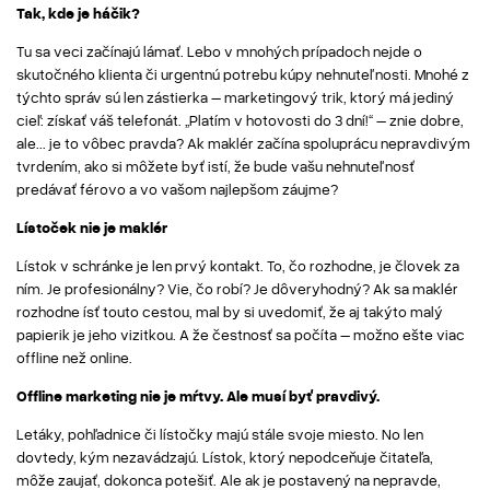
Tak, kde je háčik?
Tu sa veci začínajú lámať. Lebo v mnohých prípadoch nejde o
skutočného klienta či urgentnú potrebu kúpy nehnuteľnosti. Mnohé z
týchto správ sú len zástierka – marketingový trik, ktorý má jediný
cieľ: získať váš telefonát. „Platím v hotovosti do 3 dní!“ – znie dobre,
ale... je to vôbec pravda? Ak maklér začína spoluprácu nepravdivým
tvrdením, ako si môžete byť istí, že bude vašu nehnuteľnosť
predávať férovo a vo vašom najlepšom záujme?
Lístoček nie je maklér
Lístok v schránke je len prvý kontakt. To, čo rozhodne, je človek za
ním. Je profesionálny? Vie, čo robí? Je dôveryhodný? Ak sa maklér
rozhodne ísť touto cestou, mal by si uvedomiť, že aj takýto malý
papierik je jeho vizitkou. A že čestnosť sa počíta – možno ešte viac
offline než online.
Offline marketing nie je mŕtvy. Ale musí byť pravdivý.
Letáky, pohľadnice či lístočky majú stále svoje miesto. No len
dovtedy, kým nezavádzajú. Lístok, ktorý nepodceňuje čitateľa,
môže zaujať, dokonca potešiť. Ale ak je postavený na nepravde,