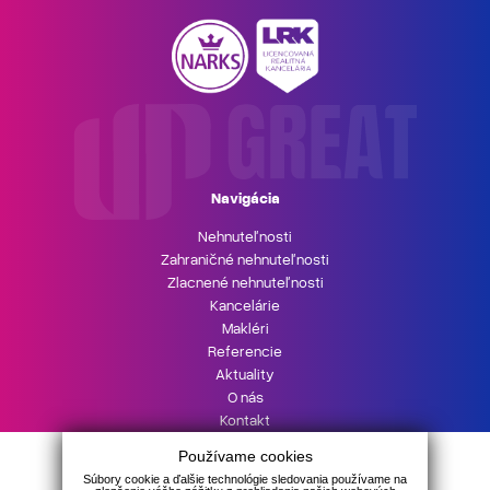
Navigácia
Nehnuteľnosti
Zahraničné nehnuteľnosti
Zlacnené nehnuteľnosti
Kancelárie
Makléri
Referencie
Aktuality
O nás
Kontakt
UPgreat HYPOTÉKA
Používame cookies
Podnikajte s UPgreat
Súbory cookie a ďalšie technológie sledovania používame na