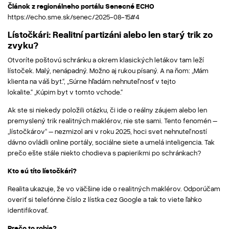
Článok z regionálneho portálu Senecné ECHO
https://echo.sme.sk/senec/2025-08-15#4
Lístočkári: Realitní partizáni alebo len starý trik zo
zvyku?
Otvoríte poštovú schránku a okrem klasických letákov tam leží
lístoček. Malý, nenápadný. Možno aj rukou písaný. A na ňom: „Mám
klienta na váš byt.“, „Súrne hľadám nehnuteľnosť v tejto
lokalite.“ „Kúpim byt v tomto vchode.“
Ak ste si niekedy položili otázku, či ide o reálny záujem alebo len
premyslený trik realitných maklérov, nie ste sami. Tento fenomén –
„lístočkárov“ – nezmizol ani v roku 2025, hoci svet nehnuteľností
dávno ovládli online portály, sociálne siete a umelá inteligencia. Tak
prečo ešte stále niekto chodieva s papierikmi po schránkach?
Kto sú títo lístočkári?
Realita ukazuje, že vo väčšine ide o realitných maklérov. Odporúčam
overiť si telefónne číslo z lístka cez Google a tak to viete ľahko
identifikovať.
Prečo to robia?