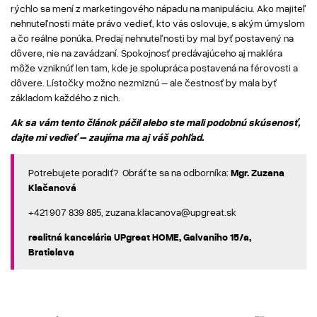
rýchlo sa mení z marketingového nápadu na manipuláciu. Ako majiteľ
nehnuteľnosti máte právo vedieť, kto vás oslovuje, s akým úmyslom
a čo reálne ponúka. Predaj nehnuteľnosti by mal byť postavený na
dôvere, nie na zavádzaní. Spokojnosť predávajúceho aj makléra
môže vzniknúť len tam, kde je spolupráca postavená na férovosti a
dôvere. Lístočky možno nezmiznú – ale čestnosť by mala byť
základom každého z nich.
Ak sa vám tento článok páčil alebo ste mali podobnú skúsenosť,
dajte mi vedieť – zaujíma ma aj váš pohľad.
Potrebujete poradiť? Obráťte sa na odborníka:
Mgr. Zuzana
Klačanová
+421 907 839 885, zuzana.klacanova@upgreat.sk
realitná kancelária UPgreat HOME, Galvaniho 15/a,
Bratislava