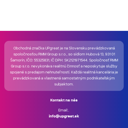
Obchodná značka UPgreat je na Slovensku prevádzkovaná
spoločnosťou RMM Group s.r.o., so sídlom Hubová 13, 931 01
Šamorín, IČO: 55325831, IČ DPH: SK2121971544. Spoločnosť RMM
Group s.r.o. nevykonáva realitnú činnosť a neposkytuje služby
spojené s predajom nehnuteľností. Každá realitná kancelária je
prevádzkovaná a vlastnená samostatným podnikateľským
subjektom.
Kontakt na nás
Email:.
info@upgreat.sk