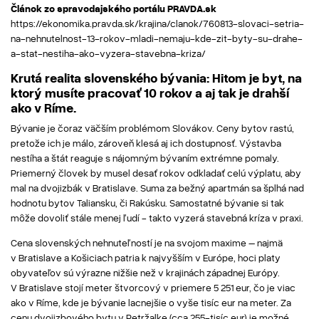
Článok zo spravodajského portálu PRAVDA.sk
https://ekonomika.pravda.sk/krajina/clanok/760813-slovaci-setria-
na-nehnutelnost-13-rokov-mladi-nemaju-kde-zit-byty-su-drahe-
a-stat-nestiha-ako-vyzera-stavebna-kriza/
Krutá realita slovenského bývania: Hitom je byt, na
ktorý musíte pracovať 10 rokov a aj tak je drahší
ako v Ríme.
Bývanie je čoraz väčším problémom Slovákov. Ceny bytov rastú,
pretože ich je málo, zároveň klesá aj ich dostupnosť. Výstavba
nestíha a štát reaguje s nájomným bývaním extrémne pomaly.
Priemerný človek by musel desať rokov odkladať celú výplatu, aby
mal na dvojizbák v Bratislave. Suma za bežný apartmán sa šplhá nad
hodnotu bytov Taliansku, či Rakúsku. Samostatné bývanie si tak
môže dovoliť stále menej ľudí - takto vyzerá stavebná kríza v praxi.
Cena slovenských nehnuteľností je na svojom maxime – najmä
v Bratislave a Košiciach patria k najvyšším v Európe, hoci platy
obyvateľov sú výrazne nižšie než v krajinách západnej Európy.
V Bratislave stojí meter štvorcový v priemere 5 251 eur, čo je viac
ako v Ríme, kde je bývanie lacnejšie o vyše tisíc eur na meter. Za
cenu dvojizbového bytu v Petržalke (cca 255-tisíc eur) je možné