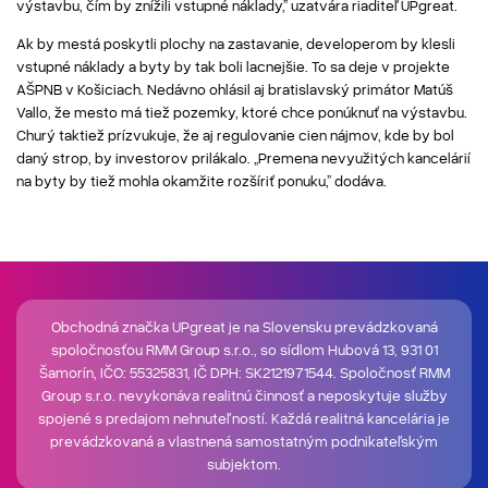
výstavbu, čím by znížili vstupné náklady,” uzatvára riaditeľ UPgreat.
Ak by mestá poskytli plochy na zastavanie, developerom by klesli
vstupné náklady a byty by tak boli lacnejšie. To sa deje v projekte
AŠPNB v Košiciach. Nedávno ohlásil aj bratislavský primátor Matúš
Vallo, že mesto má tiež pozemky, ktoré chce ponúknuť na výstavbu.
Churý taktiež prízvukuje, že aj regulovanie cien nájmov, kde by bol
daný strop, by investorov prilákalo. „Premena nevyužitých kancelárií
na byty by tiež mohla okamžite rozšíriť ponuku,” dodáva.
Obchodná značka UPgreat je na Slovensku prevádzkovaná
spoločnosťou RMM Group s.r.o., so sídlom Hubová 13, 931 01
Šamorín, IČO: 55325831, IČ DPH: SK2121971544. Spoločnosť RMM
Group s.r.o. nevykonáva realitnú činnosť a neposkytuje služby
spojené s predajom nehnuteľností. Každá realitná kancelária je
prevádzkovaná a vlastnená samostatným podnikateľským
subjektom.