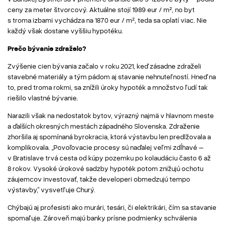
ceny za meter štvorcový. Aktuálne stojí 1989 eur / m², no byt
s troma izbami vychádza na 1870 eur / m², teda sa oplatí viac. Nie
každý však dostane vyššiu hypotéku.
Prečo bývanie zdraželo?
Zvýšenie cien bývania začalo v roku 2021, keď zásadne zdraželi
stavebné materiály a tým pádom aj stavanie nehnuteľností. Hneď na
to, pred troma rokmi, sa znížili úroky hypoték a množstvo ľudí tak
riešilo vlastné bývanie.
Narazili však na nedostatok bytov, výrazný najmä v hlavnom meste
a ďalších okresných mestách západného Slovenska. Zdraženie
zhoršila aj spomínaná byrokracia, ktorá výstavbu len predlžovala a
komplikovala. „Povoľovacie procesy sú naďalej veľmi zdĺhavé –
v Bratislave trvá cesta od kúpy pozemku po kolaudáciu často 6 až
8 rokov. Vysoké úrokové sadzby hypoték potom znižujú ochotu
záujemcov investovať, takže developeri obmedzujú tempo
výstavby,” vysvetľuje Churý.
Chýbajú aj profesisti ako murári, tesári, či elektrikári, čím sa stavanie
spomaľuje. Zároveň majú banky prísne podmienky schválenia