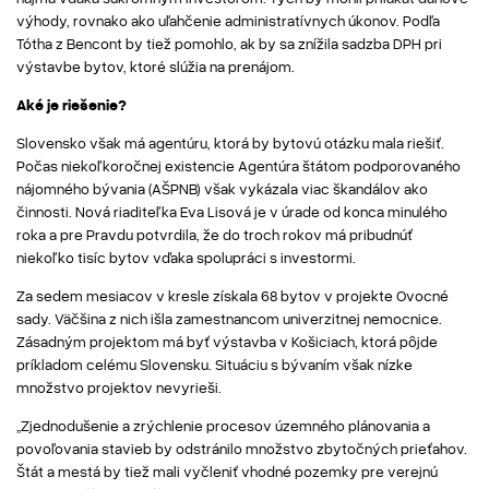
výhody, rovnako ako uľahčenie administratívnych úkonov. Podľa
Tótha z Bencont by tiež pomohlo, ak by sa znížila sadzba DPH pri
výstavbe bytov, ktoré slúžia na prenájom.
Aké je riešenie?
Slovensko však má agentúru, ktorá by bytovú otázku mala riešiť.
Počas niekoľkoročnej existencie Agentúra štátom podporovaného
nájomného bývania (AŠPNB) však vykázala viac škandálov ako
činnosti. Nová riaditeľka Eva Lisová je v úrade od konca minulého
roka a pre Pravdu
potvrdila
, že do troch rokov má pribudnúť
niekoľko tisíc bytov vďaka spolupráci s investormi.
Za sedem mesiacov v kresle získala 68 bytov v projekte Ovocné
sady. Väčšina z nich išla zamestnancom univerzitnej nemocnice.
Zásadným projektom má byť výstavba v Košiciach, ktorá pôjde
príkladom celému Slovensku. Situáciu s bývaním však nízke
množstvo projektov nevyrieši.
„Zjednodušenie a zrýchlenie procesov územného plánovania a
povoľovania stavieb by odstránilo množstvo zbytočných prieťahov.
Štát a mestá by tiež mali vyčleniť vhodné pozemky pre verejnú