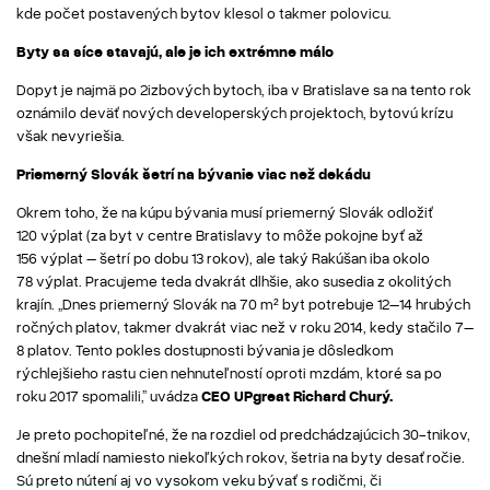
kde počet postavených bytov klesol o takmer polovicu.
Byty sa síce stavajú, ale je ich extrémne málo
Dopyt je najmä po 2izbových bytoch, iba v Bratislave sa na tento rok
oznámilo deväť nových developerských projektoch, bytovú krízu
však nevyriešia.
Priemerný Slovák šetrí na bývanie viac než dekádu
Okrem toho, že na kúpu bývania musí priemerný Slovák odložiť
120 výplat (za byt v centre Bratislavy to môže pokojne byť až
156 výplat – šetrí po dobu 13 rokov), ale taký Rakúšan iba okolo
78 výplat. Pracujeme teda dvakrát dlhšie, ako susedia z okolitých
krajín. „Dnes priemerný Slovák na 70 m² byt potrebuje 12–14 hrubých
ročných platov, takmer dvakrát viac než v roku 2014, kedy stačilo 7–
8 platov. Tento pokles dostupnosti bývania je dôsledkom
rýchlejšieho rastu cien nehnuteľností oproti mzdám, ktoré sa po
roku 2017 spomalili,” uvádza
CEO UPgreat Richard Churý.
Je preto pochopiteľné, že na rozdiel od predchádzajúcich 30-tnikov,
dnešní mladí namiesto niekoľkých rokov, šetria na byty desaťročie.
Sú preto nútení aj vo vysokom veku bývať s rodičmi, či