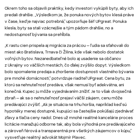
Okrem toho sa objavili praktiky, kedy investori vykúpili byty, aby ich
predali drahšie. „Výsledkom je, že ponuka nových bytov klesá práve
v čase, keď je najviac potrebná,” upozorňuje šéf UPgreat. Ponuka
klesla, byty sa stali vzácnejšie a tým pádom drahšie, no a
nedostupnosť bývania sa prehĺbila.
„K rastu cien prispela aj migrácia za prácou – ľudia sa sťahovali do
miest ako Bratislava, Trnava či Žilina, kde však nebolo dostatok
voľných bytov. Nezanedbateľné bolo aj usadenie sa občanov
z Ukrajiny vo väčších mestách, čo ďalej zvýšilo dopyt. Výsledkom
bolo spomalenie predaja a zhoršenie dostupnosti vlastného bývania
pre mnohé domácnosti,” potvrdzuje riaditeľ UPgreat. Cena bytu, za
ktorú sa nehnuteľnosť predáva, však nemusí byť adekvátna, ani
konečná. Kupec ju môže vyjednávaním znížiť. Je to však dvojsečná
zbraň – ak sa o nehnuteľnosť prejaví väčší záujem, cenu môže
predávajúci zvýšiť. „Ak je situácia na trhu horšia, napríklad keď sú
hypotéky menej dostupné, kupujúci sa častejšie pokúšajú zjednávať
zľavy a tlačia ceny nadol. Dnes už mnohé realitné kancelárie proces
licitácie manažujú odborne tak, aby bola výhodná pre predávajúceho
a zároveň férová a transparentná pre všetkých záujemcov o kúpu,”
vysvetľuje realitný advokát Mojmír Plavec.