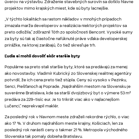
úverov na výstavbu. Zdraženie stavebných surovín sa dotklo hlavne
projektov mimo krajských miest, kde sú byty lacnejšie.
„V týchto lokalitách sa rastom nákladov v mnohých prípadoch
zmazala marža developerov a realizácia niektorých projektov sa
preto odložila,” zdôraznil Tóth zo spoločnosti Bencont. Vysoké sumy
za byty sú tak aj čiastočne nafúknuté práve vďaka developerskej
prirážke, na ktorej zarábajú, čo tiež skresľuje trh.
Ľudia si mohli dovoliť skôr staršie byty
Populárne sa preto stali staršie byty, ktoré sa predávajú za menej
ako novostavby. Vladimír Kubrický zo Slovenskej realitnej agentúry
potvrdil, že ich cena preto tiež stúpla. Ceny sú vysoko v Pezinku,
Senci, Piešťanoch aj Poprade. „Najdrahším mestom na Slovensku je
suverénne Bratislava, kde sa starší dvojizbový byt o výmere 53 m²
predáva za 229-tisíc eur. Je to trikrát viac ako v najlacnejšom
Lučenci,” neprekvapil maklér.
Za posledný rok v hlavnom meste zdraželi rekordne rýchlo, o viac
ako 17 %. V druhom najdrahšom meste krajiny, Košiciach, len za
posledný rok narástli ceny o takmer 21 %. Metropola východného
Slovenska tak pomaly dobieha Bratislavu.