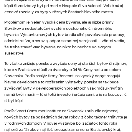
kúpiť štvorizbový byt pri mori v Neapole či vo Valencii. Veľké sú aj
cenové rozdiely za byty v rôznych častiach hlavného mesta.
Problémom je nielen vysoká cena bývania, ale aj nízke príjmy
Slovákov a nedostatočný systém dostupného či nájomného
bývania. Výstavbu nových bytov brzdia dlhé povoľovacie procesy,
administratíva, a neraz aj odpor samotnej verejnosti – všetci vedia,
že treba stavať viac bývania, no nikto ho nechce vo svojom
susedstve.
To všetko znižuje ponuku a zvyšuje ceny aj starších bytov či nájmov,
ktoré v Bratislave stúpli za dva roky o 34 %. Ceny rastú po celom
Slovensku. Podľa analýz firmy Bencont, na vysoký dopyt reagujú
hlavne developeri a to rozšírením výstavby, ponuka sa tak bude
zvyšovať. Byty v developerských projektoch však môžu kriviť trh,
najmä kvôli marži – tú si totiž investori určujú sami, a je na kupcovi, či
si byt kúpi.
Podľa Smart Consumer Institute na Slovensku pribudlo najmenej
nových bytov za posledných deväť rokov, z čoho takmer trištvrte je
v rodinných domoch. V novej výstavbe bol začiatok tohto roka
najhorší za 12 rokov, najhlbší prepad zaznamenal Bratislavský kraj,