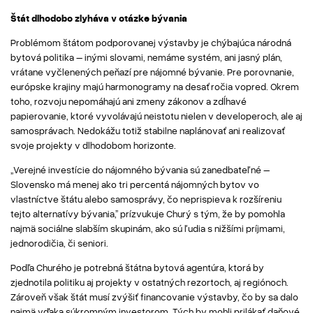
Štát dlhodobo zlyháva v otázke bývania
Problémom štátom podporovanej výstavby je chýbajúca národná
bytová politika – inými slovami, nemáme systém, ani jasný plán,
vrátane vyčlenených peňazí pre nájomné bývanie. Pre porovnanie,
európske krajiny majú harmonogramy na desaťročia vopred. Okrem
toho, rozvoju nepomáhajú ani zmeny zákonov a zdĺhavé
papierovanie, ktoré vyvolávajú neistotu nielen v developeroch, ale aj
samosprávach. Nedokážu totiž stabilne naplánovať ani realizovať
svoje projekty v dlhodobom horizonte.
„Verejné investície do nájomného bývania sú zanedbateľné –
Slovensko má menej ako tri percentá nájomných bytov vo
vlastníctve štátu alebo samosprávy, čo neprispieva k rozšíreniu
tejto alternatívy bývania,” prízvukuje Churý s tým, že by pomohla
najmä sociálne slabším skupinám, ako sú ľudia s nižšími príjmami,
jednorodičia, či seniori.
Podľa Churého je potrebná štátna bytová agentúra, ktorá by
zjednotila politiku aj projekty v ostatných rezortoch, aj regiónoch.
Zároveň však štát musí zvýšiť financovanie výstavby, čo by sa dalo
najmä vďaka súkromným investorom. Tých by mohli prilákať daňové