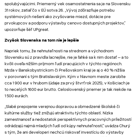
spolubývajúcimi. Priemerný vek osamostatnenia sa je na Slovensku
31 rokov, zatiaľ čo v EÚ sotva 26. „Vývoj zdôrazňuje potrebu
systémových riešení ako zvyšovanie miezd, dotácie pre
prvokupcov a podporu výstavby cenovo dostupných projektov,”
upozorňuje šéf UPgreat.
Zvyšok Slovenska na tom nie je lepšie
Napriek tomu, že nehnuteľnosti na strednom a východnom
Slovensku sú z pravidla lacnejšie, nie je ľahké sa k nim dostať – a to
kvôli oveľa nižším príjmom ľudí pracujúcich v týchto regiónoch.
Mzda v Banskobystrickom či Prešovskom kraji je aj o 40 % nižšia
v porovnaní s tým Bratislavským. Kým v hlavnom meste zarobíte
cca 1 900 eur v hrubom (údaje za prvý štvrťrok 2025), v Košiciach je
to necelých 1600 eur brutto. Celoslovenský priemer je tak niekde na
1 500 eurách.
„Slabé prepojenie verejnou dopravou a obmedzené školské či
kultúrne služby tiež znižujú atraktivitu týchto oblastí. Nízka
zamestnanosť a nedostatok perspektívnych pracovných príležitostí
odrádzajú najmä mladých ľudí od kúpy nehnuteľností,” uvádza Churý
s tým, že ani developeri nechcú riskovať investíciu do výstavby