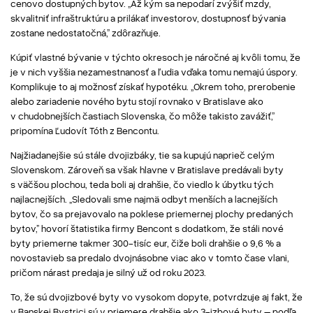
cenovo dostupných bytov. „Až kým sa nepodarí zvýšiť mzdy,
skvalitniť infraštruktúru a prilákať investorov, dostupnosť bývania
zostane nedostatočná,” zdôrazňuje.
Kúpiť vlastné bývanie v týchto okresoch je náročné aj kvôli tomu, že
je v nich vyššia nezamestnanosť a ľudia vďaka tomu nemajú úspory.
Komplikuje to aj možnosť získať hypotéku. „Okrem toho, prerobenie
alebo zariadenie nového bytu stojí rovnako v Bratislave ako
v chudobnejších častiach Slovenska, čo môže takisto zavážiť,”
pripomína Ľudovít Tóth z Bencontu.
Najžiadanejšie sú stále dvojizbáky, tie sa kupujú naprieč celým
Slovenskom. Zároveň sa však hlavne v Bratislave predávali byty
s väčšou plochou, teda boli aj drahšie, čo viedlo k úbytku tých
najlacnejších. „Sledovali sme najmä odbyt menších a lacnejších
bytov, čo sa prejavovalo na poklese priemernej plochy predaných
bytov,” hovorí štatistika firmy Bencont s dodatkom, že stáli nové
byty priemerne takmer 300-tisíc eur, čiže boli drahšie o 9,6 % a
novostavieb sa predalo dvojnásobne viac ako v tomto čase vlani,
pričom nárast predaja je silný už od roku 2023.
To, že sú dvojizbové byty vo vysokom dopyte, potvrdzuje aj fakt, že
v Banskej Bystrici sú v priemere drahšie ako 3-izbové byty – podľa