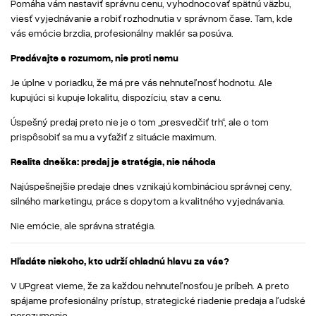
Pomáha vám nastaviť správnu cenu, vyhodnocovať spätnú väzbu,
viesť vyjednávanie a robiť rozhodnutia v správnom čase. Tam, kde
vás emócie brzdia, profesionálny maklér sa posúva.
Predávajte s rozumom, nie proti nemu
Je úplne v poriadku, že má pre vás nehnuteľnosť hodnotu. Ale
kupujúci si kupuje lokalitu, dispozíciu, stav a cenu.
Úspešný predaj preto nie je o tom „presvedčiť trh“, ale o tom
prispôsobiť sa mu a vyťažiť z situácie maximum.
Realita dneška: predaj je stratégia, nie náhoda
Najúspešnejšie predaje dnes vznikajú kombináciou správnej ceny,
silného marketingu, práce s dopytom a kvalitného vyjednávania.
Nie emócie, ale správna stratégia.
Hľadáte niekoho, kto udrží chladnú hlavu za vás?
V UPgreat vieme, že za každou nehnuteľnosťou je príbeh. A preto
spájame profesionálny prístup, strategické riadenie predaja a ľudské
porozumenie