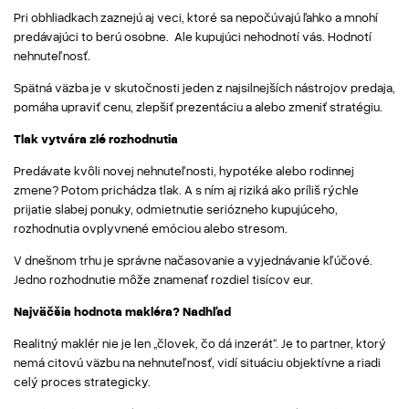
Pri obhliadkach zaznejú aj veci, ktoré sa nepočúvajú ľahko a mnohí
predávajúci to berú osobne. Ale kupujúci nehodnotí vás. Hodnotí
nehnuteľnosť.
Spätná väzba je v skutočnosti jeden z najsilnejších nástrojov predaja,
pomáha upraviť cenu, zlepšiť prezentáciu a alebo zmeniť stratégiu.
Tlak vytvára zlé rozhodnutia
Predávate kvôli novej nehnuteľnosti, hypotéke alebo rodinnej
zmene? Potom prichádza tlak. A s ním aj riziká ako príliš rýchle
prijatie slabej ponuky, odmietnutie seriózneho kupujúceho,
rozhodnutia ovplyvnené emóciou alebo stresom.
V dnešnom trhu je správne načasovanie a vyjednávanie kľúčové.
Jedno rozhodnutie môže znamenať rozdiel tisícov eur.
Najväčšia hodnota makléra? Nadhľad
Realitný maklér nie je len „človek, čo dá inzerát“. Je to partner, ktorý
nemá citovú väzbu na nehnuteľnosť, vidí situáciu objektívne a riadi
celý proces strategicky.