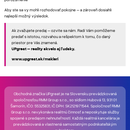
Aby ste sa vy mohli rozhodovať pokojne – a zároveň dosiahli
najlepší možný výsledok.
Ak zvažujete predaj – ozvite sa nám. Radi Vám pomôžeme
predať s istotou, rozvahou a rešpektom k tomu, čo daný
priestor pre Vás znamená.
UPgreat – reality skvelo aj ľudsky.
www.upgreat.sk/makleri
Obchodná značka UPgreat je na Slovensku prevádzkovaná
spoločnosťou RMM Group s.r.o., so sídlom Hubová 13, 931 01
Šamorín, IČO: 55325831, IČ DPH: SK2121971544. Spoločnosť RMM
Group s.r.o. nevykonáva realitnú činnosť a neposkytuje služby
spojené s predajom nehnuteľností. Každá realitná kancelária je
prevádzkovaná a vlastnená samostatným podnikateľským