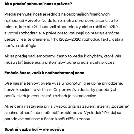
Ako predať nehnuteľnosť správne?
Predaj nehnuteľnosti je jedno z najosobnejších finančných
rozhodnutí v živote. Nejde len o metre štvorcové a cenu. Je to
miesto, kde ste žili, budovali si spomienky alebo robili dôležité
životné rozhodnutia. A práve preto vstupujú do predaja emócie.
Lenže v realite dnešného trhu (2025–2026) rozhodujú fakty, dáta a
správna stratégia.
Ak sa predaj riadi emóciami, často to vedie k chybám, ktoré vás
môžu stáť tisíce eur, a pritom zbytočne predĺžia celý proces.
Emócie často vedú k nadhodnotenej cene
„Pre nás má ten byt oveľa vyššiu hodnotu.“ To je úplne prirodzené.
Lenže kupujúci to vidí inak. On porovnáva desiatky podobných
ponúk, sleduje cenu za m², rozhoduje sa racionálne.
Ak je cena nastavená príliš vysoko zníži sa záujem, inzerát „zostarne“
a nehnuteľnosť začne pôsobiť problémovo. Výsledok? Predaj sa
paradoxne natiahne a často končí nižšou cenou.
Spätná väzba bolí – ale posúva