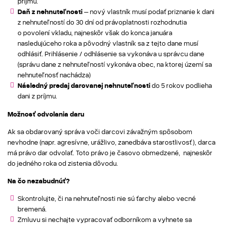
príjmu.
Daň z nehnuteľnosti
– nový vlastník musí podať priznanie k dani
z nehnuteľností do 30 dní od právoplatnosti rozhodnutia
o povolení vkladu, najneskôr však do konca januára
nasledujúceho roka a pôvodný vlastník sa z tejto dane musí
odhlásiť. Prihlásenie / odhlásenie sa vykonáva u správcu dane
(správu dane z nehnuteľností vykonáva obec, na ktorej území sa
nehnuteľnosť nachádza)
Následný predaj darovanej nehnuteľnosti
do 5 rokov podlieha
dani z príjmu.
Možnosť odvolania daru
Ak sa obdarovaný správa voči darcovi závažným spôsobom
nevhodne (napr. agresívne, urážlivo, zanedbáva starostlivosť), darca
má právo dar odvolať. Toto právo je časovo obmedzené, najneskôr
do jedného roka od zistenia dôvodu.
Na čo nezabudnúť?
Skontrolujte, či na nehnuteľnosti nie sú ťarchy alebo vecné
bremená.
Zmluvu si nechajte vypracovať odborníkom a vyhnete sa