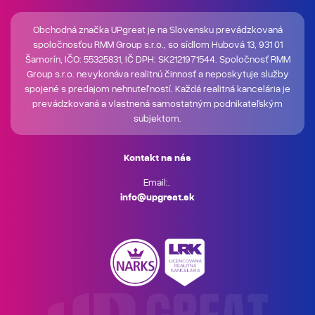
Obchodná značka UPgreat je na Slovensku prevádzkovaná
spoločnosťou RMM Group s.r.o., so sídlom Hubová 13, 931 01
Šamorín, IČO: 55325831, IČ DPH: SK2121971544. Spoločnosť RMM
Group s.r.o. nevykonáva realitnú činnosť a neposkytuje služby
spojené s predajom nehnuteľností. Každá realitná kancelária je
prevádzkovaná a vlastnená samostatným podnikateľským
subjektom.
Kontakt na nás
Email:.
info@upgreat.sk