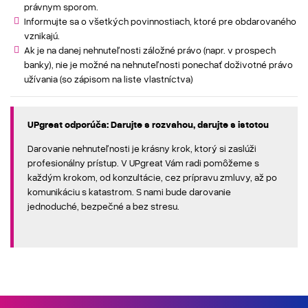
právnym sporom.
Informujte sa o všetkých povinnostiach, ktoré pre obdarovaného
vznikajú.
Ak je na danej nehnuteľnosti záložné právo (napr. v prospech
banky), nie je možné na nehnuteľnosti ponechať doživotné právo
užívania (so zápisom na liste vlastníctva)
UPgreat odporúča: Darujte s rozvahou, darujte s istotou
Darovanie nehnuteľnosti je krásny krok, ktorý si zaslúži
profesionálny prístup. V UPgreat Vám radi pomôžeme s
každým krokom, od konzultácie, cez prípravu zmluvy, až po
komunikáciu s katastrom. S nami bude darovanie
jednoduché, bezpečné a bez stresu.