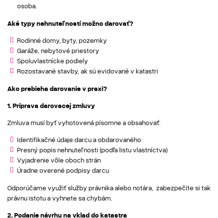
osoba.
Aké typy nehnuteľností možno darovať?
Rodinné domy, byty, pozemky
Garáže, nebytové priestory
Spoluvlastnícke podiely
Rozostavané stavby, ak sú evidované v katastri
Ako prebieha darovanie v praxi?
1. Príprava darovacej zmluvy
Zmluva musí byť vyhotovená písomne a obsahovať:
Identifikačné údaje darcu a obdarovaného
Presný popis nehnuteľnosti (podľa listu vlastníctva)
Vyjadrenie vôle oboch strán
Úradne overené podpisy darcu
Odporúčame využiť služby právnika alebo notára, zabezpečíte si tak
právnu istotu a vyhnete sa chybám.
2. Podanie návrhu na vklad do katastra