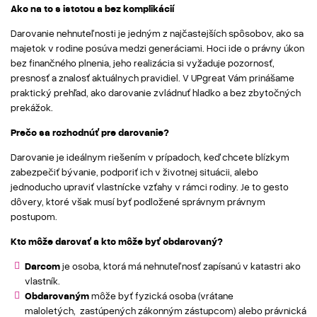
Ako na to s istotou a bez komplikácií
Darovanie nehnuteľnosti je jedným z najčastejších spôsobov, ako sa
majetok v rodine posúva medzi generáciami. Hoci ide o právny úkon
bez finančného plnenia, jeho realizácia si vyžaduje pozornosť,
presnosť a znalosť aktuálnych pravidiel. V UPgreat Vám prinášame
praktický prehľad, ako darovanie zvládnuť hladko a bez zbytočných
prekážok.
Prečo sa rozhodnúť pre darovanie?
Darovanie je ideálnym riešením v prípadoch, keď chcete blízkym
zabezpečiť bývanie, podporiť ich v životnej situácii, alebo
jednoducho upraviť vlastnícke vzťahy v rámci rodiny. Je to gesto
dôvery, ktoré však musí byť podložené správnym právnym
postupom.
Kto môže darovať a kto môže byť obdarovaný?
Darcom
je osoba, ktorá má nehnuteľnosť zapísanú v katastri ako
vlastník.
Obdarovaným
môže byť fyzická osoba (vrátane
maloletých, zastúpených zákonným zástupcom) alebo právnická