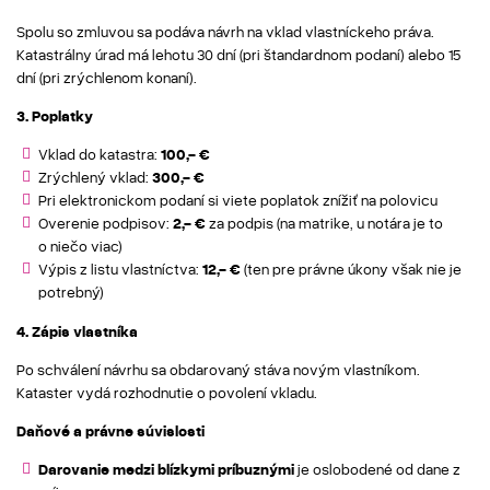
Spolu so zmluvou sa podáva návrh na vklad vlastníckeho práva.
Katastrálny úrad má lehotu 30 dní (pri štandardnom podaní) alebo 15
dní (pri zrýchlenom konaní).
3. Poplatky
Vklad do katastra:
100,- €
Zrýchlený vklad:
300,- €
Pri elektronickom podaní si viete poplatok znížiť na polovicu
Overenie podpisov:
2,- €
za podpis (na matrike, u notára je to
o niečo viac)
Výpis z listu vlastníctva:
12,- €
(ten pre právne úkony však nie je
potrebný)
4. Zápis vlastníka
Po schválení návrhu sa obdarovaný stáva novým vlastníkom.
Kataster vydá rozhodnutie o povolení vkladu.
Daňové a právne súvislosti
Darovanie medzi blízkymi príbuznými
je oslobodené od dane z