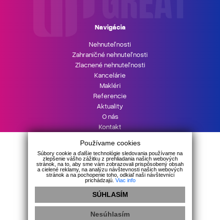
Navigácia
Nehnuteľnosti
Zahraničné nehnuteľnosti
Zlacnené nehnuteľnosti
Kancelárie
Makléri
Referencie
Aktuality
O nás
Kontakt
UPgreat HYPOTÉKA
Používame cookies
Podnikajte s UPgreat
Súbory cookie a ďalšie technológie sledovania používame na
zlepšenie vášho zážitku z prehliadania našich webových
stránok, na to, aby sme vám zobrazovali prispôsobený obsah
a cielené reklamy, na analýzu návštevnosti našich webových
stránok a na pochopenie toho, odkiaľ naši návštevníci
prichádzajú.
Viac info
SÚHLASÍM
GDPR
|
Cookies
Nesúhlasím
webdesign
|
webex.digital